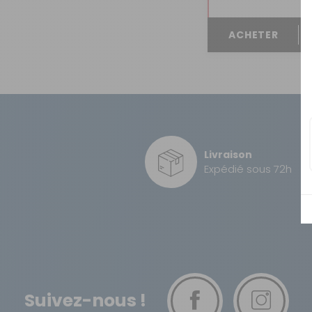
OUVERTURE - RIDEAUX -
MOUSTIQUAIRES
ACHETER
ISOLATION - PROTECTION
SÉCURITÉ
CONFORT CABINE
RANGEMENT
MARCHEPIEDS - QUINCAILLERIE
Livraison
Expédié sous 72h
GUIDES - SPORT - JEUX - ANIMAUX
Suivez-nous !