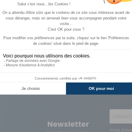
129 €
119 €
ACHETER
ACHE
89,90 €
79,90 €
Paiements
Avantages
Sécurisés
Carte de fidélit
Newsletter
Vous pouv