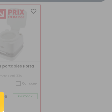
CRÉER UN COMPTE
ou
SUIVI DE COMMANDE INVITÉ
s portables Porta
orta Potti 335
Comparer
0366
EN STOCK
(3)