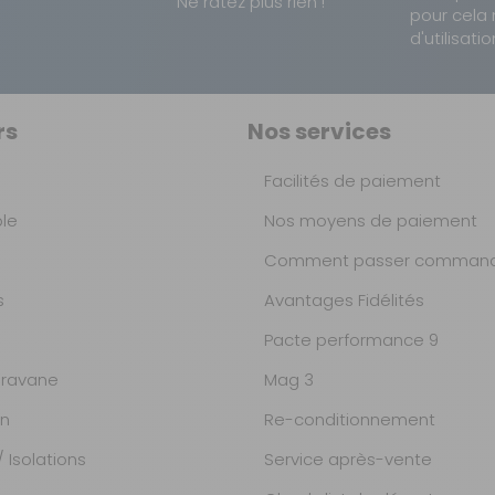
Ne ratez plus rien !
pour cela 
d'utilisatio
rs
Nos services
Facilités de paiement
ble
Nos moyens de paiement
Comment passer command
s
Avantages Fidélités
Pacte performance 9
ravane
Mag 3
on
Re-conditionnement
 Isolations
Service après-vente