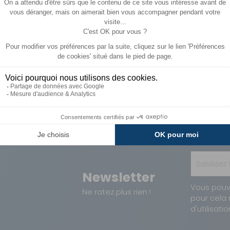
Paiements
Avantages
Sécurisés
Carte de fidélit
Newsletter
Vous pouv
Ne ratez plus rien !
pour cela 
d'utilisatio