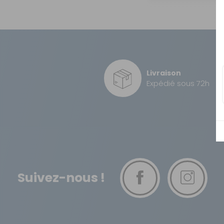
OUVERTURE - RIDEAUX -
MOUSTIQUAIRES
ISOLATION - PROTECTION
SÉCURITÉ
CONFORT CABINE
Livraison
Expédié sous 72h
RANGEMENT
MARCHEPIEDS - QUINCAILLERIE
GUIDES - SPORT - JEUX - ANIMAUX
Suivez-nous !