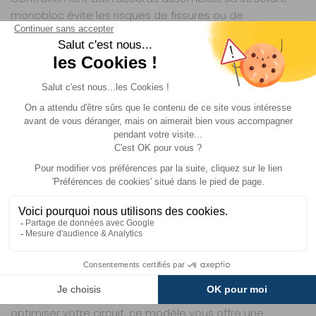
monobloc évite les risques de fissures ou de
déformation, même après des années d’utilisation.
Compatible avec l’eau chaude et froide, il s’adapte à
tous vos besoins, que ce soit pour l’alimentation en eau
potable ou le circuit de chauffage. Son laiton sans
plomb garantit également une utilisation sûre et
conforme aux normes en vigueur.
UNE POLYVALENCE ADAPTÉE À TOUS VOS
ÉQUIPEMENTS MOBILES
Ce raccord en T est spécialement conçu pour les
systèmes de plomberie des véhicules de loisirs, des
bateaux et des installations mobiles. Il s’intègre
parfaitement aux tuyaux semi-rigides et aux réseaux
Whale Quick Connect, ce qui en fait un choix idéal pour
les camping-caristes et caravaniers exigeants. Que
vous souhaitiez ajouter une dérivation pour un nouveau
point d’eau, remplacer un raccord défectueux ou
optimiser votre circuit, ce modèle vous offre une