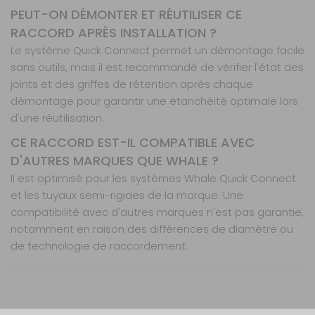
PEUT-ON DÉMONTER ET RÉUTILISER CE
RACCORD APRÈS INSTALLATION ?
Le système Quick Connect permet un démontage facile
sans outils, mais il est recommandé de vérifier l'état des
joints et des griffes de rétention après chaque
démontage pour garantir une étanchéité optimale lors
d'une réutilisation.
CE RACCORD EST-IL COMPATIBLE AVEC
D'AUTRES MARQUES QUE WHALE ?
Il est optimisé pour les systèmes Whale Quick Connect
et les tuyaux semi-rigides de la marque. Une
compatibilité avec d'autres marques n'est pas garantie,
notamment en raison des différences de diamètre ou
de technologie de raccordement.
Caractéristiques
Nos modes de livraison
Installation rapide sans outils
Ce raccord en T 12 mm à trois sorties femelles est
Résistance aux vibrations et pressions
spécialement conçu pour les systèmes de
Étanche et durable en conditions extrêmes