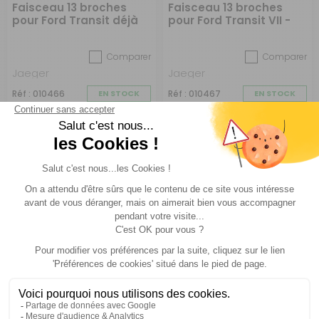
Faisceau 13 broches
Faisceau 13 broches
pour Ford Transit déjà
pour Ford Transit VII -
pré-câblé de juin 2016 à
V363MCA sans pré-
mai 2019
câblage de juin 2024 à
Comparer
Comparer
mai 2025
Jaeger
Jaeger
Réf : 010466
EN STOCK
Réf : 010467
EN STOCK
289 €
389 €
ACHETER
ACHETER