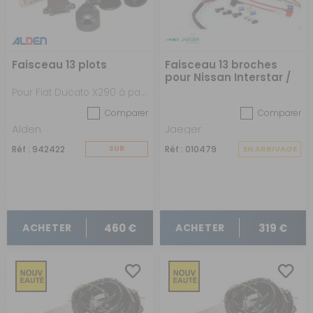
Faisceau 13 plots
Faisceau 13 broches
pour Nissan Interstar /
Renault Master sans
Pour Fiat Ducato X290 à partir de 07/2021
pré-câblage à partir
Comparer
Comparer
d'avril 2024
Alden
Jaeger
Réf : 942422
SUR
Réf : 010479
EN ARRIVAGE
COMMANDE
460 €
319 €
ACHETER
ACHETER