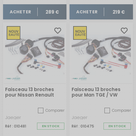
289 €
219 €
ACHETER
ACHETER
Faisceau 13 broches
Faisceau 13 broches
pour Nissan Renault
pour Man TGE / VW
Master sans pré-
Crafter sans pré-
câblage de juin 2010 à
câblage depuis 2017
Comparer
Comparer
août 2024
Jaeger
Jaeger
Réf : 010481
EN STOCK
Réf : 010475
EN STOCK