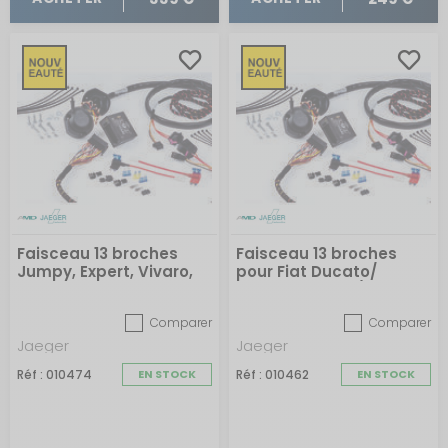
Faisceau 13 broches
Faisceau 13 broches
Jumpy, Expert, Vivaro,
pour Fiat Ducato/
Scudo, Proace,
Peugeot Boxer / Citroën
Traveller, SpaceTourer,
Jumper / Opel Movano
Comparer
Comparer
Ulysse, Zafira depuis
et versions électirques
2016 et versions
sans pré-câblage de
Jaeger
Jaeger
électriques depuis 2020
2011 à 2024
Réf : 010474
EN STOCK
Réf : 010462
EN STOCK
sans pré-câblage