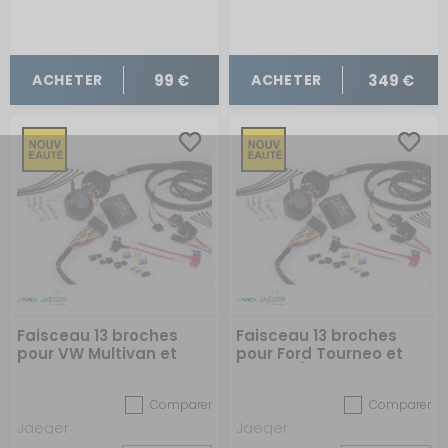
99 €
349 €
ACHETER
ACHETER
Faisceau 13 broches
Faisceau 13 broches
pour VW Multivan et
pour Ford Tourneo et
transporter pré-câblé
Transit / VW
depuis 2012 et 2024
Transporteur et
Comparer
Comparer
Caravelle déjà pré-
câblé depuis 2023
Jaeger
Jaeger