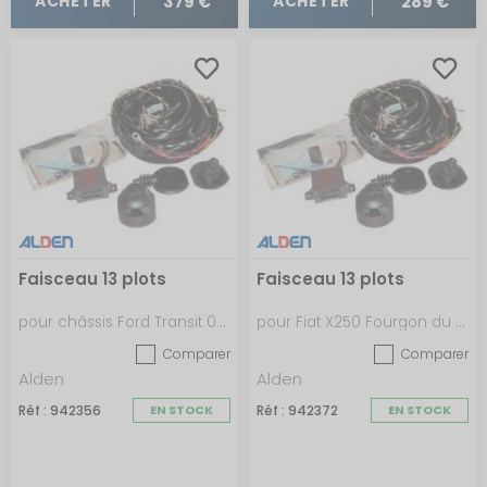
379 €
289 €
ACHETER
ACHETER
Faisceau 13 plots
Faisceau 13 plots
pour châssis Ford Transit 03/2014 - 04/2016 précablé
pour Fiat X250 Fourgon du 06/06-01/11
Comparer
Comparer
Alden
Alden
Réf : 942356
EN STOCK
Réf : 942372
EN STOCK