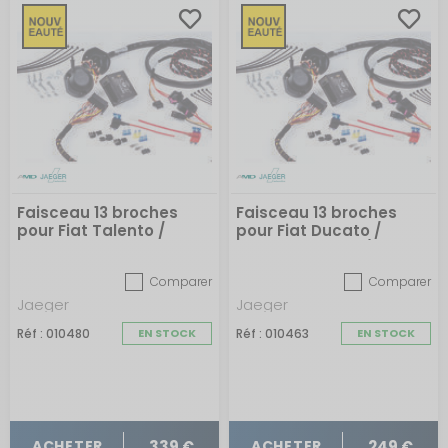
Faisceau 13 broches
Faisceau 13 broches
pour Fiat Talento /
pour Fiat Ducato /
Nissan NV et Primastar
Citroën Jumper /
/ Opel Vivaro / Renault
Peugeot Boxer / Toyota
Comparer
Comparer
Traffic sans pré-
Proace Max sans pré-
câblage depuis 2014
câblage depuis 2024
Jaeger
Jaeger
Réf : 010480
EN STOCK
Réf : 010463
EN STOCK
339 €
249 €
ACHETER
ACHETER