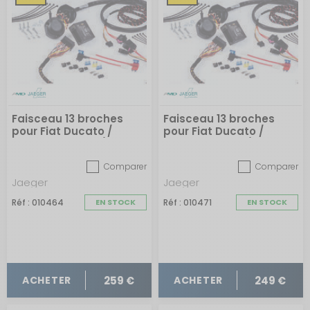
Faisceau 13 broches
Faisceau 13 broches
pour Fiat Ducato /
pour Fiat Ducato /
Citroën Jumper /
Peugeot Boxer / Citroën
Peugeot Boxer depuis
Jumper sans pré-
Comparer
Comparer
2011 et versions
câblage depuis juin
électriques depuis 2021
2006
Jaeger
Jaeger
sans pré-câblage
Réf : 010464
EN STOCK
Réf : 010471
EN STOCK
259 €
249 €
ACHETER
ACHETER