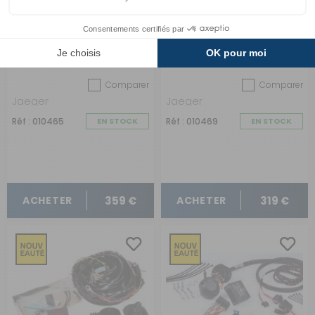
Faisceau 13 broche pour
Faisceau 13 broches
Mercedesd Sprinter
pour VW T6.1 sans pré-
VS30 sans pré-câblage
câblage de novembre
depuis juin 2018
2019 à décembre 2024
Comparer
Comparer
Jaeger
Jaeger
Réf : 010465
EN STOCK
Réf : 010469
EN STOCK
359 €
319 €
ACHETER
ACHETER