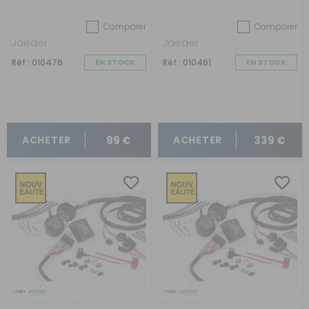
Crafter déjà pré-câblé
Custom déjà pré-câblé
depuis 2017
de juin 2019 à juin 2023
Comparer
Comparer
Jaeger
Jaeger
Réf : 010476
EN STOCK
Réf : 010461
EN STOCK
99 €
339 €
ACHETER
ACHETER