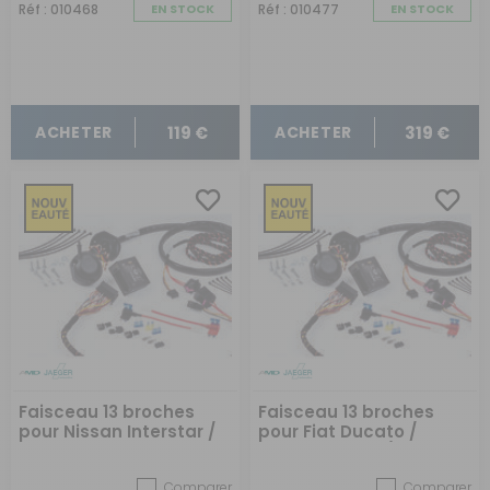
Réf : 010468
EN STOCK
Réf : 010477
EN STOCK
119 €
319 €
ACHETER
ACHETER
Faisceau 13 broches
Faisceau 13 broches
pour Nissan Interstar /
pour Fiat Ducato /
Renault Master déjà
Peugeot Boxer/ Citroën
pré-câblé depuis
Jumper sans pré-
Comparer
Comparer