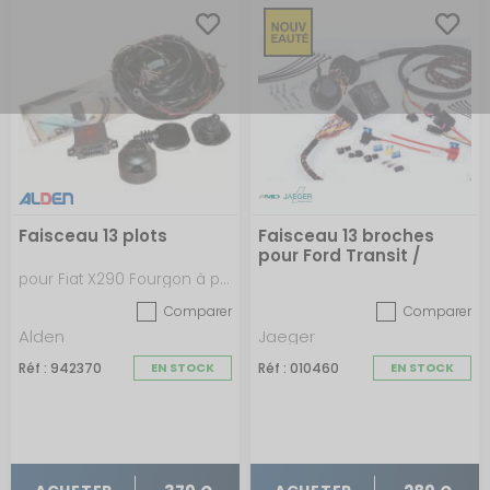
Faisceau 13 plots
Faisceau 13 broches
pour Ford Transit /
Custom sans pré-
pour Fiat X290 Fourgon à partir de 07/2021
câblage à partir de 2016
Comparer
Comparer
Alden
Jaeger
Réf : 942370
EN STOCK
Réf : 010460
EN STOCK