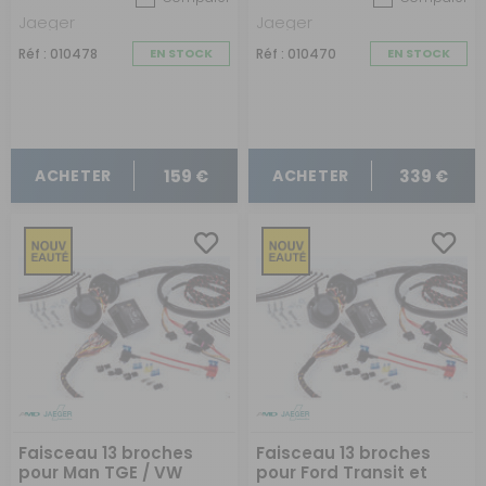
septembre 2024
câblage de juin 2006 à
janvier 2011
Jaeger
Jaeger
Réf : 010478
EN STOCK
Réf : 010470
EN STOCK
159 €
339 €
ACHETER
ACHETER
Faisceau 13 broches
Faisceau 13 broches
pour Man TGE / VW
pour Ford Transit et