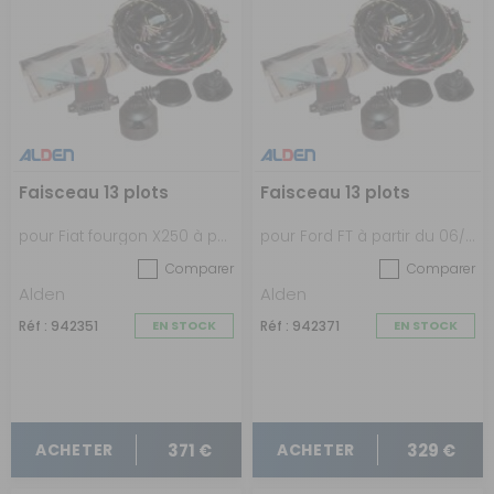
Faisceau 13 plots
Faisceau 13 plots
pour Fiat fourgon X250 à partir de 02/2011
pour Ford FT à partir du 06/16 au 05/19 précâblé
Comparer
Comparer
Alden
Alden
Réf : 942351
EN STOCK
Réf : 942371
EN STOCK
371 €
329 €
ACHETER
ACHETER