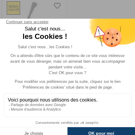
Porte-vélos sur
attelage VeloLite
1 vélo
Comparer
Thule
Réf : 970672
SUR
COMMANDE
399,95 €
ACHETER