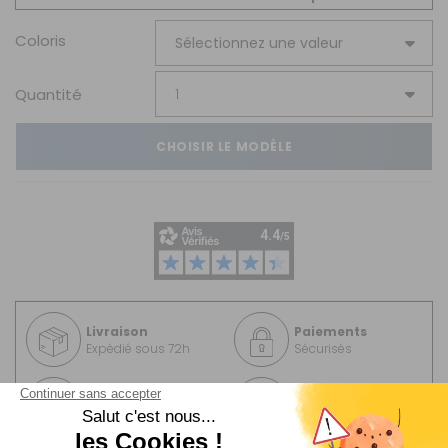
Coloris
Quantité
CHOISIR LE MODÈLE
Livraison
Paiements
Expédié sous 72h
Sécurisés
Avantages
Paiement
Carte de fidélité
Plusieurs fois