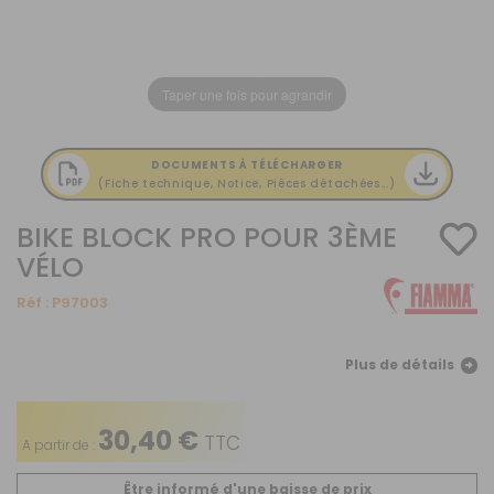
Taper une fois pour agrandir
DOCUMENTS À TÉLÉCHARGER
(Fiche technique, Notice, Pièces détachées...)
BIKE BLOCK PRO POUR 3ÈME
VÉLO
Réf :
P97003
Plus de détails
30,40 €
TTC
A partir de :
Être informé d'une baisse de prix