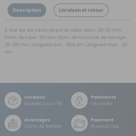
Description
Livraison et retour
A fixer sur les tubes du porte-vélos diam. 28-35 mm.
Diam. du tube : 30 mm. Diam. de la boucle de serrage :
25-100 mm. Longueur min. : 38,5 cm. Longueur max. : 42
cm.
Nos modes de livraison
Livraison en MAGASIN
GRATUIT
Sous 3 heures pour un produit disponible
Livraison
Paiements
DPD Relais
Expédié sous 72h
Sécurisés
2,99 €
2 à 3 jours ouvrés
Avantages
Paiement
DPD à domicile
Carte de fidélité
Plusieurs fois
5,90 €
2 à 3 jours ouvrés