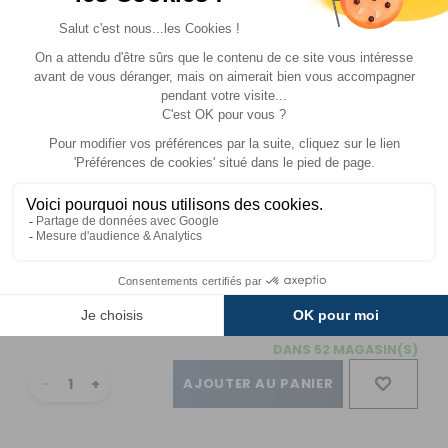
MODÈLE(S)
DU PRODUIT - BIKE BLOCK
PRO POUR 3ÈME VÉLO
3 Noir
Référence :
970077
Coloris :
Noir
Prix :
30,40 €
TTC
Disponibilité :
Livraison à Domicile
DISPONIBLE EN LIVRAISON : EN STOCK
Retrait Magasin
DISPONIBLE IMMÉDIATEMENT
DANS 52 MAGASIN(S)
AJOUTER AU PANIER