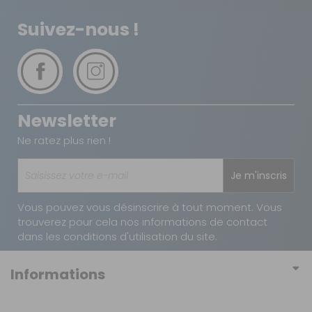
TNT Express
Suivez-nous !
8 €
1 à 2 jours ouvrés
Retour simple sous 14 jours :
Vous avez changé d'avis ?
Newsletter
Retournez nous vos achats en utilisant le bon de retour.
Ne ratez plus rien !
Je m'inscris
Vous pouvez vous désinscrire à tout moment. Vous
trouverez pour cela nos informations de contact
dans les conditions d'utilisation du site.
Informations
Conditions générales de vente