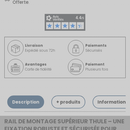
Offerte
.
Livraison
Paiements
Expédié sous 72h
Sécurisés
Avantages
Paiement
Carte de fidélité
Plusieurs fois
Description
+ produits
Informations
RAIL DE MONTAGE SUPÉRIEUR THULE – UNE
FIXATION ROBUSTE ET SÉCURISÉE POUR