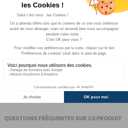
intempestifs pendant le trajet. Que vous rouliez sur des
routes de campagne ou des chemins de montagne,
vos vélos restent solidement arrimés, préservant leur
intégrité et votre sécurité. De plus, la fixation
traversante limite les bruits parasites, pour un voyage
plus agréable, même sur de longues distances.
Thule, marque belge reconnue dans l’univers du
transport et des accessoires pour véhicules de loisirs,
conçoit des solutions robustes et innovantes pour les
camping-caristes et caravaniers. Leurs produits,
comme ce rail de montage, allient durabilité et
simplicité d’utilisation, répondant aux exigences des
voyageurs les plus exigeants. Fabriqués en Europe, les
équipements Thule sont synonymes de qualité et de
fiabilité, pour des aventures sans souci.
QUESTIONS FRÉQUENTES SUR CE PRODUIT