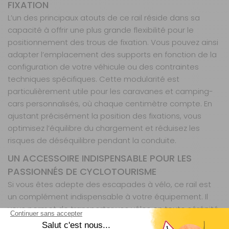
FIXATION
L’un des principaux atouts de ce rail réside dans sa
capacité à offrir une plus grande flexibilité pour le
positionnement des trous de fixation. Vous pouvez ainsi
adapter l’emplacement des supports en fonction de la
configuration de votre véhicule ou des contraintes
techniques spécifiques. Cette modularité est
particulièrement utile pour les caravanes et camping-
cars personnalisés, où chaque centimètre compte. En
ajustant précisément la position des fixations, vous
optimisez l’équilibre du chargement et réduisez les
risques de déséquilibre pendant la conduite.
UN ACCESSOIRE INDISPENSABLE POUR LES
PASSIONNÉS DE CYCLOTOURISME
Si vous êtes adepte des escapades à vélo, ce rail est
un complément indispensable à votre équipement. Il
vous permet de transporter vos vélos en toute sérénité,
sans craindre les vibrations ou les mouvements