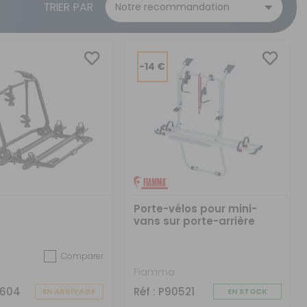
CRÉER UN COMPTE
TRIER PAR
ou
SUIVI DE COMMANDE INVITÉ
-14 €
Porte-vélos pour mini-
vans sur porte-arrière
Comparer
Fiamma
0604
Réf : P90521
EN ARRIVAGE
EN STOCK