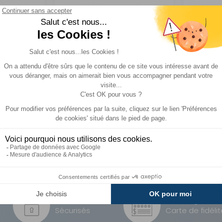
A partir de :
CHOISIR LE
1 299 €
ACHE
367 €
MODÈLE
Paiements
Avantages
Sécurisés
Carte de fidélit