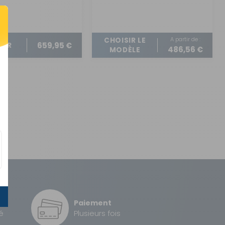
A partir de :
CHOISIR LE
659,95 €
TER
486,56 €
MODÈLE
Paiement
é
Plusieurs fois