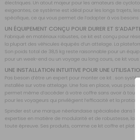
électriques. Un atout majeur pour les amateurs de cyclotou
exigeantes, ce système est idéal pour les longs trajets, l
spécifique, ce qui vous permet de l’adapter à vos besoins e
UN ÉQUIPEMENT CONÇU POUR DURER ET S’ADAPTE
Fabriqué en matériaux robustes, ce kit est conçu pour rési
la plupart des véhicules équipés d’un attelage. La plat
Son poids total de 38,5 kg reste raisonnable pour un équip
pour un week-end ou un voyage au long cours, ce kit vou
UNE INSTALLATION INTUITIVE POUR UNE UTILISATI
Pas besoin d’être un expert pour monter ce kit : son systè
installée sur votre attelage. Une fois en place, vous pouv
permet même d’accéder à votre coffre sans avoir à tout d
pour les voyageurs qui privilégient l’efficacité et la praticité
Spinder est une marque néerlandaise spécialisée dans l
expertise en matière de modularité et de robustesse, la m
toute épreuve. Ses produits, comme ce kit coffre et platefo