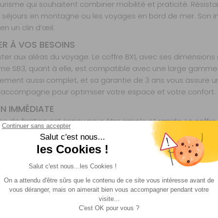
risme qui souhaitent combiner mobilité et praticité. Résistan
es séjours en montagne ou les voyages en bord de mer. Son ins
n un clin d’œil.
R À VOS BESOINS
ster aux aléas du voyage. Le coffre BX1, avec ses dimensions 
eforme SB3, quant à elle, est compatible avec une large g
ement aussi complet, et sa garantie de 3 ans vous assure une 
s accompagne pour optimiser votre espace et votre confort.
ON IMMÉDIATE
me de fixation est conçu pour être simple et rapide. Le coffr
ez charger et décharger vos affaires en toute simplicité, san
émonter, ce qui est particulièrement utile lors des étapes 
.
es solutions de rangement et d’accessoires pour camping-c
arque propose des équipements conçus pour faciliter la vie 
rme, allient innovation et simplicité d’utilisation, répondant