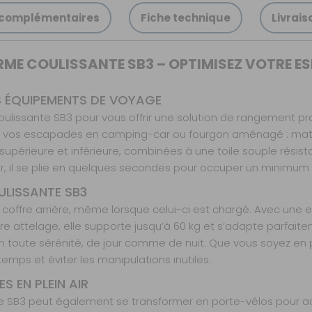
 complémentaires
Fiche technique
Livrais
RME COULISSANTE SB3 – OPTIMISEZ VOTRE ES
S ÉQUIPEMENTS DE VOYAGE
coulissante SB3 pour vous offrir une solution de rangement pr
our vos escapades en camping-car ou fourgon aménagé : mat
ie supérieure et inférieure, combinées à une toile souple rési
er, il se plie en quelques secondes pour occuper un minimum d
ULISSANTE SB3
 coffre arrière, même lorsque celui-ci est chargé. Avec une e
e attelage, elle supporte jusqu’à 60 kg et s’adapte parfaite
 en toute sérénité, de jour comme de nuit. Que vous soyez en
emps et éviter les manipulations inutiles.
 EN PLEIN AIR
e SB3 peut également se transformer en porte-vélos pour accue