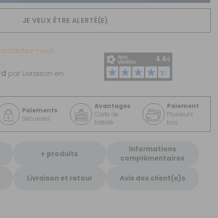
JE VEUX ÊTRE ALERTÉ(E)
Contactez-nous
rd
par Livraison en
Avantages
Paiement
Paiements
Carte de
Plusieurs
Sécurisés
fidélité
fois
Informations
+ produits
complémentaires
Livraison et retour
Avis des client(e)s