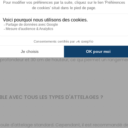
RE UNE FOIS PLIÉ POUR LE RANGEMENT ?
 de profondeur et 30 cm de hauteur, ce qui permet un rangem
LE AVEC TOUS LES TYPES D'ATTELAGES ?
boule d'attelage standard. Cependant, il est recommandé de 