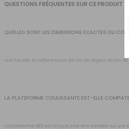
QUESTIONS FRÉQUENTES SUR CE PRODUIT
QUELLES SONT LES DIMENSIONS EXACTES DU COFF
Une fois plié, le coffre mesure 150 cm de largeur, 60 cm
LA PLATEFORME COULISSANTE EST-ELLE COMPATIB
La plateforme SB3 est conçue pour être installée sur une 