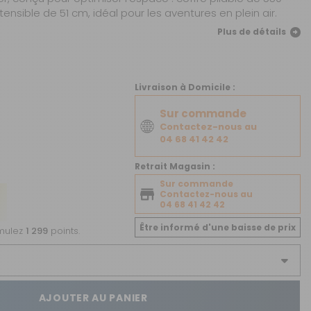
CRÉER UN COMPTE
tensible de 51 cm, idéal pour les aventures en plein air.
Plus de détails
ou
SUIVI DE COMMANDE INVITÉ
Livraison à Domicile :
Sur commande
Contactez-nous au
04 68 41 42 42
Retrait Magasin :
Sur commande
Contactez-nous au
04 68 41 42 42
Être informé d'une baisse de prix
umulez
1 299
points.
AJOUTER AU PANIER