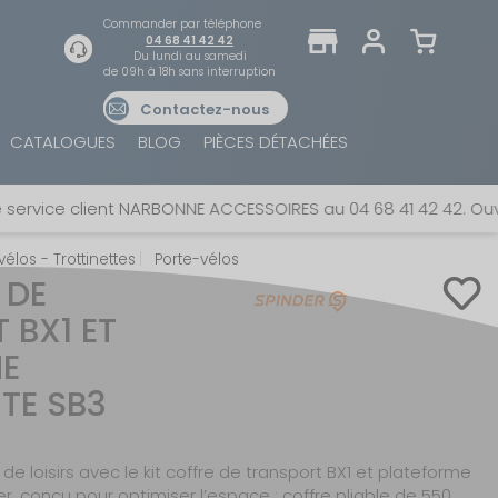
Commander par téléphone
04 68 41 42 42
Du lundi au samedi
de 09h à 18h sans interruption
Contactez-nous
TROUVER UN MAGASIN
SE CONNECTER
CATALOGUES
BLOG
PIÈCES DÉTACHÉES
Trouvez le magasin le plus proche et profitez
E-mail ou numéro client ou numéro fidélité
d'offres exclusives !
ce client NARBONNE ACCESSOIRES au 04 68 41 42 42. Ouvert du
élos - Trottinettes
Porte-vélos
Mot de passe
 DE
ou
 BX1 ET
AUTOUR DE MOI
ME
Mot de passe oublié
Rester connecté(e)
TE SB3
SE CONNECTER
de loisirs avec le kit coffre de transport BX1 et plateforme
r, conçu pour optimiser l’espace : coffre pliable de 550