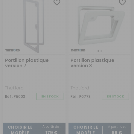
Portillon plastique
Portillon plastique
version 7
version 3
Thetford
Thetford
Réf : P5003
EN STOCK
Réf : P0773
EN STOCK
A partir de :
A partir de :
CHOISIR LE
CHOISIR LE
179 €
89 €
MODÈLE
MODÈLE