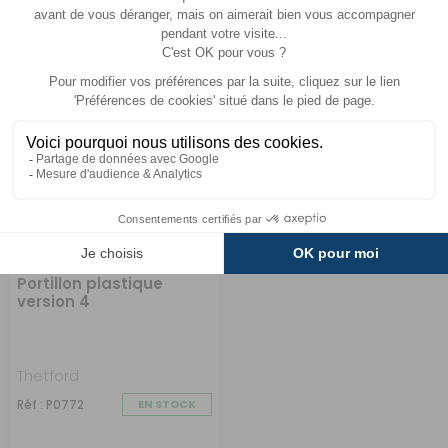
A partir de :
A partir de :
CHOISIR LE
CHOISIR LE
119 €
179 €
MODÈLE
MODÈLE
Portillon plastique
version 4
Thetford
Réf : P0772
EN STOCK