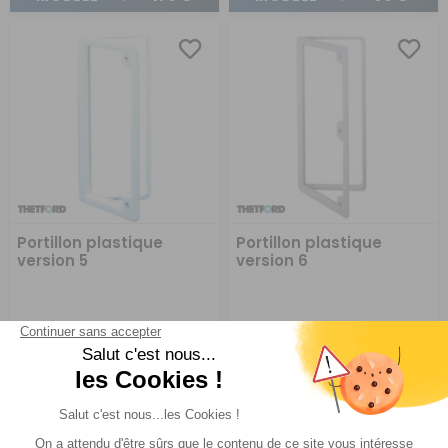
Portillon plastique
Portillon plastique
version 5
version 6
Thetford
Thetford
Réf : P0771
EN STOCK
Réf : P077
EN STOCK