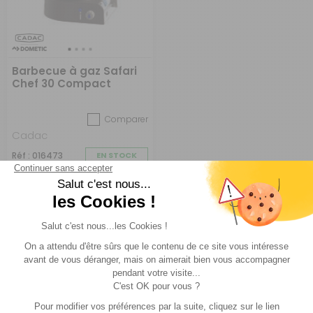
Barbecue à gaz Safari
Chef 30 Compact
Comparer
Cadac
Réf : 016473
EN STOCK
159,95 €
ACHETER