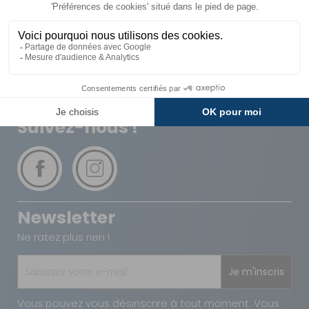
Livraison
Paiements
Expédié sous 72h
Sécurisés
Avantages
Paiement
Carte de fidélité
Plusieurs fois
Suivez-nous !
Newsletter
Ne ratez plus rien !
Je m'inscris
Vous pouvez vous désinscrire à tout moment. Vous