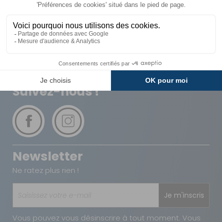
Livraison
Paiements
Expédié sous 72h
Sécurisés
Avantages
Paiement
Carte de fidélité
Plusieurs fois
Suivez-nous !
Newsletter
Ne ratez plus rien !
Je m'inscris
Vous pouvez vous désinscrire à tout moment. Vous