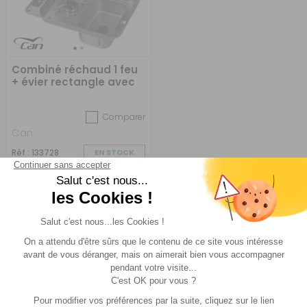
Combiné réchaud 1 feu
+ évier rectangle avec
couvercle
Comparer
Can
Réf : 133728
EN STOCK
490 €
ACHETER