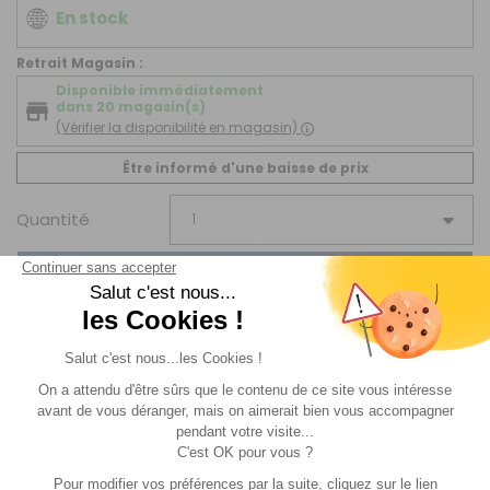
En stock
Retrait Magasin :
Disponible immédiatement
dans 20 magasin(s)
(Vérifier la disponibilité en magasin)
Être informé d'une baisse de prix
Quantité
AJOUTER AU PANIER
Disponible en livraison : En stock
Livraison Standard
par Livraison en MAGASIN :
Offerte
.
Livraison estimée entre le
13/08
et le
14/08