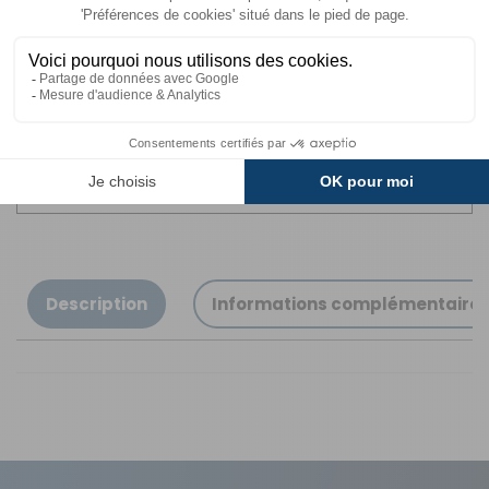
Livraison
Paiements
Expédié sous 72h
Sécurisés
Avantages
Paiement
Carte de fidélité
Plusieurs fois
Description
Informations complémentaire
Réf 029002P
Nos modes de livraison
Usage principal
: Additif sanitaire pour réservoir à
matières des toilettes chimiques (portables ou à
Livraison en MAGASIN
GRATUIT
cassette).
Sous 3 heures pour un produit disponible