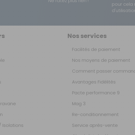
Ne ratez plus rien !
pour cela 
d'utilisatio
rs
Nos services
Facilités de paiement
ble
Nos moyens de paiement
Comment passer command
s
Avantages Fidélités
Pacte performance 9
ravane
Mag 3
on
Re-conditionnement
 Isolations
Service après-vente