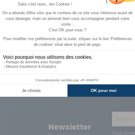
4,50 €
7,90 €
ACHETER
Paiements
Avantages
Sécurisés
Carte de fidélit
Newsletter
Vous pouv