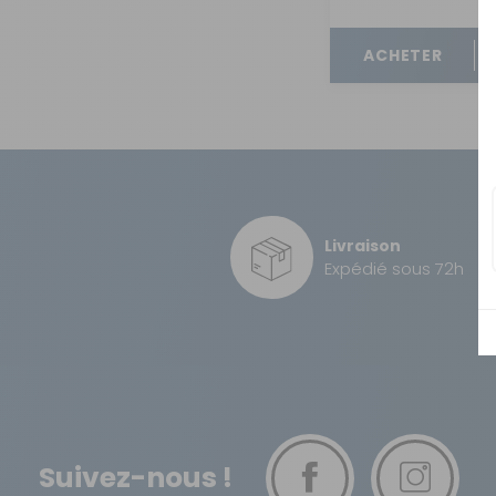
OUVERTURE - RIDEAUX -
MOUSTIQUAIRES
ACHETER
ISOLATION - PROTECTION
SÉCURITÉ
CONFORT CABINE
RANGEMENT
MARCHEPIEDS - QUINCAILLERIE
Livraison
Expédié sous 72h
GUIDES - SPORT - JEUX - ANIMAUX
Suivez-nous !