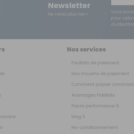
Newsletter
Vous pouv
Ne ratez plus rien !
pour cela 
d'utilisatio
rs
Nos services
Facilités de paiement
ble
Nos moyens de paiement
Comment passer command
s
Avantages Fidélités
Pacte performance 9
ravane
Mag 3
on
Re-conditionnement