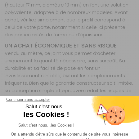
(hauteur 17 mm, diamètre 10 mm) en font une solution
polyvalente, adaptée à de nombreux modèles. Avant
achat, vérifiez simplement que le profil correspond à
celui de votre porte, notamment si celle-ci présente
des particularités de forme ou d’épaisseur.
UN ACHAT ÉCONOMIQUE ET SANS RISQUE
Vendu au mètre, ce joint vous permet d’acheter
uniquement la quantité nécessaire, sans surcoût. Sa
durabilité et sa facilité de pose en font un
investissement rentable, évitant les remplacements
fréquents. Bien que la garantie constructeur soit limitée,
sa conception simple et éprouvée réduit les risques de
défaillance prématurée. Un choix judicieux pour les
camping-caristes exigeants, soucieux de qualité et
d’efficacité.
BY est une marque spécialisée dans les équipements
et accessoires dédiés aux camping-cars, caravanes et
vans. Reconnue pour ses solutions pratiques et