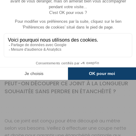
durables, elle propose des produits conçus pour
répondre aux besoins spécifiques des voyageurs
itinérants, alliant simplicité d’utilisation et performance
technique. Une référence pour les passionnés en quête
de fiabilité.
QUESTIONS FRÉQUENTES SUR CE PRODUIT
PEUT-ON DÉCOUPER CE JOINT À LA LONGUEUR
SOUHAITÉE SANS PERDRE EN ÉTANCHÉITÉ ?
Oui, ce joint est conçu pour être découpé au mètre
selon vos besoins. Veillez à effectuer une coupe nette
et droite pour garantir une étanchéité optimale aux