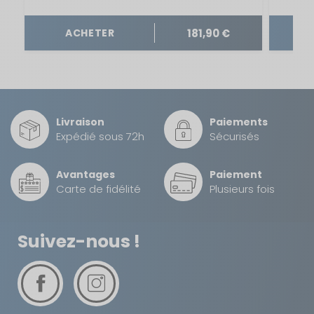
le gaspillage et permettant une personnalisation
précise, que ce soit pour une porte principale, une
181,90 €
ACHETER
trappe de rangement ou un hayon arrière.
Livraison
Paiements
Expédié sous 72h
Sécurisés
Avantages
Paiement
Carte de fidélité
Plusieurs fois
Suivez-nous !