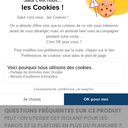
atout supplémentaire pour optimiser le confort de votre
espace de vie nomade.
DES PROPRIÉTÉS TECHNIQUES ADAPTÉES AUX
BESOINS DES VOYAGEURS
L’Isomousse est conçu pour répondre aux exigences
spécifiques des véhicules de loisirs. Sa bonne tenue à
l’humidité et aux hydrocarbures en fait un matériau
durable, même dans des conditions d’utilisation
intensives. Que vous partiez pour un week-end ou un
tour du monde, cet isolant phonique vous accompagne
sans altérer ses performances. Son format pratique et
sa facilité de pose en font une solution accessible,
même pour les bricoleurs occasionnels qui souhaitent
améliorer le confort de leur camping-car sans recourir à
des installations complexes..
QUESTIONS FRÉQUENTES SUR CE PRODUIT
PEUT-ON UTILISER CET ISOLANT POUR LES
PAROIS ET LE PLAFOND EN PLUS DU PLANCHER ?