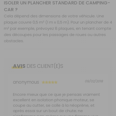
ISOLER UN PLANCHER STANDARD DE CAMPING-
CAR ?
Cela dépend des dimensions de votre véhicule. Une
plaque couvre 0,5 m² (1 m x 0,5 m). Pour un plancher de 4
m² par exemple, prévoyez 8 plaques, en tenant compte
des découpes pour les passages de roues ou autres
obstacles.
Caractéristiques
Nos modes de livraison
Réduction efficace des bruits moteur
L'Isolant phonique Isomousse, d'une dimension de 1
Atténuation des vibrations du plancher
AVIS
DES CLIENT(E)S
mètre sur 0,5 mètre pour une épaisseur de 25 mm,
Résistance aux hydrocarbures et huiles
Poids net :
Livraison en MAGASIN
1,2 kg
GRATUIT
est conçu pour réduire efficacement les bruits de
Étanche à l’eau et à l’humidité
Sous 3 heures pour un produit disponible
moteur et les vibrations du plancher dans votre
Installation simple et durable
EAN :
3700628232124
09/02/2018
anonymous
camping-car, fourgon aménagé ou van, offrant
DPD à domicile
ainsi un confort acoustique optimal lors de vos
5,90 €
2 à 3 jours ouvrés
Encore mieux que ce que je pensais vraiment
trajets ou en stationnement prolongé, notamment
excellent en isolation phonique moteur, se
en milieu urbain ou sur routes dégradées.
TNT Express
coupe au cutter, se colle à la néoprène, et
8 €
1 à 2 jours ouvrés
après essai sur un bout de chute; ne
Fabriqué en aggloméré de mousse polyéther™, ce