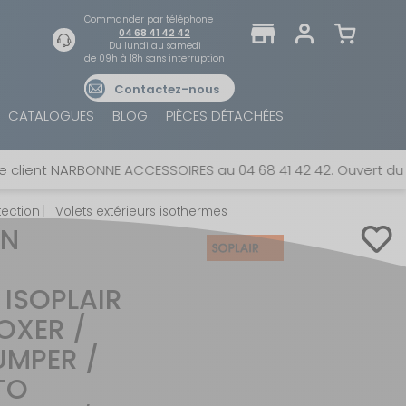
Commander par téléphone
04 68 41 42 42
Du lundi au samedi
de 09h à 18h sans interruption
Contactez-nous
TROUVER UN MAGASIN
SE CONNECTER
CATALOGUES
BLOG
PIÈCES DÉTACHÉES
Trouvez le magasin le plus proche et profitez
E-mail ou numéro client ou numéro fidélité
d'offres exclusives !
 NARBONNE ACCESSOIRES au 04 68 41 42 42. Ouvert du lundi au
tection
Volets extérieurs isothermes
Mot de passe
ON
ou
AUTOUR DE MOI
 ISOPLAIR
Mot de passe oublié
Rester connecté(e)
OXER /
UMPER /
SE CONNECTER
TO