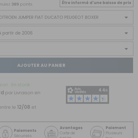
Être informé d'une baisse de prix
umulez
389
points.
AJOUTER AU PANIER
ison : En stock
rd
par Livraison en
entre le
12/08
et
Avantages
Paiement
Paiements
Carte de
Plusieurs
Sécurisés