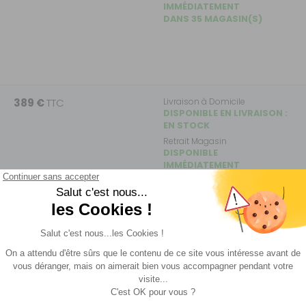
IMMÉDIATEMENT
DANS 35 MAGASIN(S)
389 €
TTC
Livraison à Domicile
DISPONIBLE EN LIVRAISON :
EN STOCK
Retrait Magasin
DISPONIBLE
IMMÉDIATEMENT
DANS 64 MAGASIN(S)
s
Fiche technique
Livraison et retour