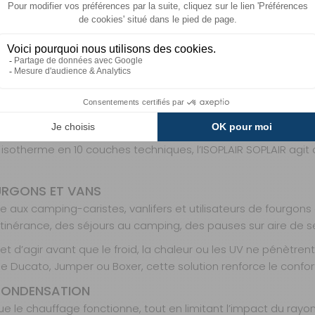
IR CABINE BOXER / JUMPER / DUCATO SOPLA
ABINES BOXER, JUMPER ET DUCATO
 / Jumper / Ducato de la marque SOPLAIR est conçue pour amé
abine compatible Peugeot Boxer, Citroën Jumper ou Fiat Ducat
atérales, afin de limiter les échanges thermiques avec l’extér
 bases Boxer, Jumper et Ducato sont souvent utilisées pour l
 entraîner des pertes de chaleur en hiver, accentuer la mont
sotherme en 10 couches techniques, l’ISOPLAIR SOPLAIR agit c
URGONS ET VANS
 aux camping-caristes, vanlifers et utilisateurs de fourgons
en itinérance, des séjours au camping, des pauses sur aire de
t d’agir avant que le froid, la chaleur ou les UV ne pénètrent
 Ducato, Jumper ou Boxer, cette solution renforce le confor
 CONDENSATION
ue le chauffage fonctionne, tout en limitant l’impact du rayon