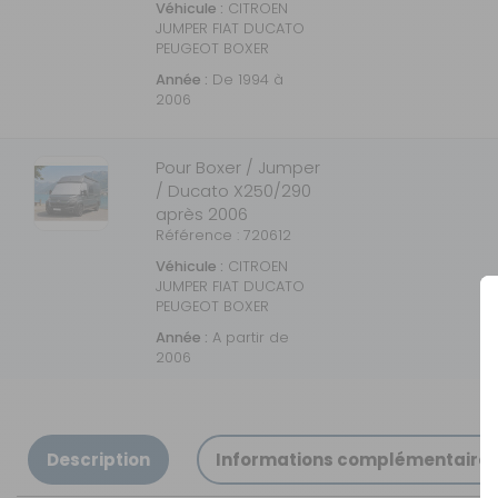
Véhicule :
CITROEN
JUMPER FIAT DUCATO
PEUGEOT BOXER
Année :
De 1994 à
2006
Pour Boxer / Jumper
/ Ducato X250/290
après 2006
Référence : 720612
Véhicule :
CITROEN
JUMPER FIAT DUCATO
PEUGEOT BOXER
Année :
A partir de
2006
Description
Informations complémentaire