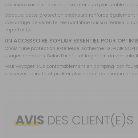
participe ainsi à une ambiance intérieure plus stable et pl
Opaque, cette protection extérieure renforce également l’i
davantage de sérénité. Elle contribue aussi à réduire la c
importants.
UN ACCESSOIRE SOPLAIR ESSENTIEL POUR OPTIMI
Choisir une protection extérieure isotherme ISOPLAIR SOPLA
usages nomades. Selon l’année et le gabarit du véhicule,
Pour voyager plus confortablement en camping-car, fourgo
préserver l’intimité et profiter pleinement de chaque étap
FAQ
Caractéristiques
Nos modes de livraison
LA PROTECTION ISOPLAIR SOPLAIR CONVIENT-E
Oui, elle est destinée aux véhicules de loisirs avec cabi
Véhicule :
Livraison en MAGASIN
AVIS
DES CLIENT(E)S
PEUT-ON UTILISER CETTE PROTECTION SUR UN 
Oui, elle convient aux fourgons et vans Boxer compatibles 
Année :
DPD Relais
QUELLE VERSION CHOISIR POUR BOXER / JUMPER 