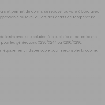
ieurs et permet de dormir, se reposer ou vivre à bord avec
 appréciable au réveil ou lors des écarts de température
e loisirs avec une solution fiable, ciblée et adaptée aux
nt pour les générations X230/X244 ou X250/X290.
n équipement indispensable pour mieux isoler la cabine,
g-cars profilés et capucines.
O PEUGEOT BOXER
Sous 3 heures pour un produit disponible
t stationnements.
2 à 3 jours ouvrés