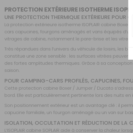
PROTECTION EXTÉRIEURE ISOTHERME ISOPLA
UNE PROTECTION THERMIQUE EXTÉRIEURE POUR C
La protection extérieure isotherme ISOPLAIR cabine Boxer
cars capucines, fourgons aménagés et vans équipés d’une c
vitrages de cabine, notamment le pare-brise et les vitres l
Très répandues dans l’univers du véhicule de loisirs, les
constitue une zone sensible : les surfaces vitrées peuvent
des fortes amplitudes thermiques. Grâce à sa conception i
saison.
POUR CAMPING-CARS PROFILÉS, CAPUCINES, FO
Cette protection cabine Boxer / Jumper / Ducato s’adresse
bord. Elle est particulièrement pertinente lors des nuits 
Son positionnement extérieur est un avantage clé : il perme
capucine familiale, un fourgon aménagé ou un van sur base
ISOLATION, OCCULTATION ET RÉDUCTION DE LA
L’ISOPLAIR cabine SOPLAIR aide à conserver la chaleur lorsq