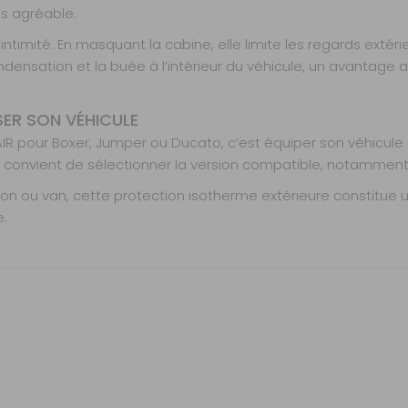
us agréable.
ntimité. En masquant la cabine, elle limite les regards extér
ondensation et la buée à l’intérieur du véhicule, un avantage
SER SON VÉHICULE
IR pour Boxer, Jumper ou Ducato, c’est équiper son véhicule d
 il convient de sélectionner la version compatible, notamme
n ou van, cette protection isotherme extérieure constitue u
e.
LLE AUX CAMPING-CARS DUCATO ?
ne compatible Ducato, Boxer ou Jumper, notamment les campin
GRATUIT
CITROEN JUMPER FIAT DUCAT
FOURGON BOXER AMÉNAGÉ ?
pour améliorer le confort thermique lors des nuits, pauses e
3,99 €
A partir de 2006
/ DUCATO ?