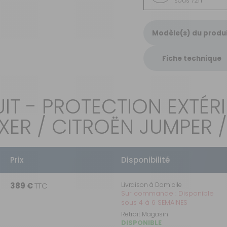
sous 72h
Modèle(s) du produ
Fiche technique
IT - PROTECTION EXTÉR
XER / CITROËN JUMPER 
Prix
Disponibilité
389 €
TTC
Livraison à Domicile
Sur commande : Disponible
sous 4 à 6 SEMAINES
Retrait Magasin
DISPONIBLE