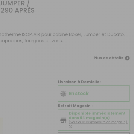
JUMPER /
CRÉER UN COMPTE
290 APRÈS
ou
SUIVI DE COMMANDE INVITÉ
 isotherme ISOPLAIR pour cabine Boxer, Jumper et Ducato.
capucines, fourgons et vans.
Plus de détails
Livraison à Domicile :
En stock
Retrait Magasin :
Disponible immédiatement
dans 64 magasin(s)
(Vérifier la disponibilité en magasin)