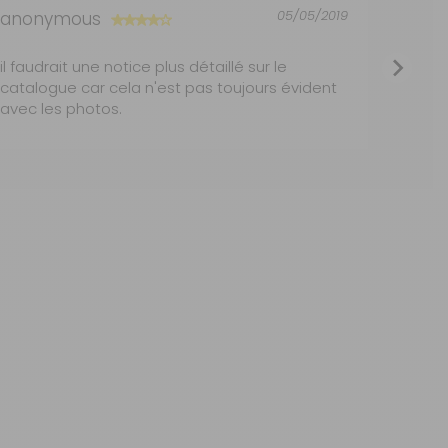
05/05/2019
anonymous
anon
2 à 3 jours ouvrés
ir de 2006.
il faudrait une notice plus détaillé sur le
Qualit
1 à 2 jours ouvrés
 thermiques.
catalogue car cela n'est pas toujours évident
avec les photos.