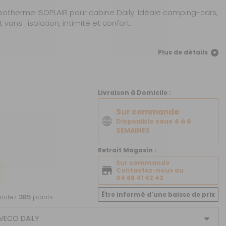
CRÉER UN COMPTE
isotherme ISOPLAIR pour cabine Daily. Idéale camping-cars,
vans : isolation, intimité et confort.
ou
SUIVI DE COMMANDE INVITÉ
Plus de détails
Livraison à Domicile :
Sur commande
Disponible sous 4 à 6
SEMAINES
Retrait Magasin :
Sur commande
Contactez-nous au
04 68 41 42 42
Être informé d'une baisse de prix
umulez
389
points.