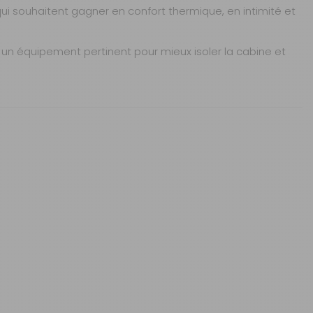
ui souhaitent gagner en confort thermique, en intimité et
 un équipement pertinent pour mieux isoler la cabine et
apucines.
Sous 3 heures pour un produit disponible
2 à 3 jours ouvrés
2 à 3 jours ouvrés
ne.
1 à 2 jours ouvrés
sses.