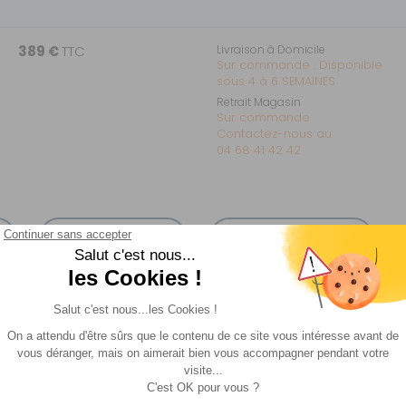
389 €
TTC
Livraison à Domicile
Sur commande : Disponible
sous 4 à 6 SEMAINES
Retrait Magasin
Sur commande
Contactez-nous au
04 68 41 42 42
s
Fiche technique
Livraison et retour
IR CABINE DAILY SOPLAIR
BINE DAILY
de la marque SOPLAIR est conçue pour améliorer le confort d
ible. Installée à l’extérieur du véhicule, elle couvre la zon