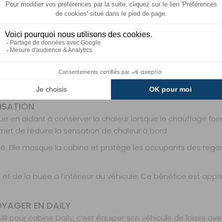
 de déperdition thermique. Les surfaces vitrées peuvent laisse
echniques, l’ISOPLAIR SOPLAIR agit comme une isolation exté
URGONS ET VANS DAILY
e camping-cars profilés, capucines, fourgons et vans recherch
es séjours au camping, des haltes sur aire de services ou des
es thermiques avant qu’ils n’atteignent l’habitacle. Pour u
température intérieure plus agréable, sans modifier l’aména
ENSATION
ue en aidant à conserver la chaleur lorsque le chauffage fonc
met de réduire la sensation de chaleur à bord.
ité. Elle masque la cabine et protège les occupants des rega
et de la buée à l’intérieur du véhicule. Ce bénéfice est appr
OYAGER EN DAILY
R pour cabine Daily, c’est équiper son véhicule de loisirs ave