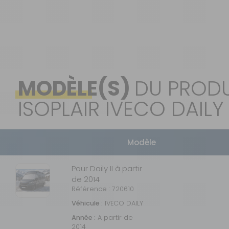
MODÈLE(S)
DU PRODU
ISOPLAIR IVECO DAILY
Modèle
Pour Daily II à partir
de 2014
Référence : 720610
Véhicule :
IVECO DAILY
Année :
A partir de
2014