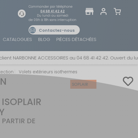
Commander par téléphone
04 68 41 42 42
Du lundi au samedi
de 09h à 18h sans interruption
Contactez-nous
TROUVER UN MAGASIN
SE CONNECTER
CATALOGUES
BLOG
PIÈCES DÉTACHÉES
Trouvez le magasin le plus proche et profitez
E-mail ou numéro client ou numéro fidélité
d'offres exclusives !
ARBONNE ACCESSOIRES au 04 68 41 42 42. Ouvert du lundi au s
tection
Volets extérieurs isothermes
Mot de passe
ON
ou
AUTOUR DE MOI
 ISOPLAIR
Mot de passe oublié
Rester connecté(e)
Y
À PARTIR DE
SE CONNECTER