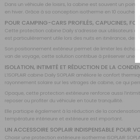
Dans un véhicule de loisirs, la cabine est souvent un point
en hiver. Grâce à sa conception isotherme en 10 couches t
POUR CAMPING-CARS PROFILÉS, CAPUCINES, FO
Cette protection cabine Daily s’adresse aux utilisateurs d
est particulièrement utile lors des nuits en itinérance, d
Son positionnement extérieur permet de limiter les échang
van de voyage, cette solution contribue à préserver une 
ISOLATION, INTIMITÉ ET RÉDUCTION DE LA COND
L’ISOPLAIR cabine Daily SOPLAIR améliore le confort thermiq
rayonnement solaire sur les vitrages de cabine, ce qui per
Opaque, cette protection extérieure renforce aussi l’intim
reposer ou profiter du véhicule en toute tranquillité.
Elle participe également à la réduction de la condensation 
température intérieure et extérieure est important.
UN ACCESSOIRE SOPLAIR INDISPENSABLE POUR V
Choisir une protection extérieure isotherme ISOPLAIR SOPLAI