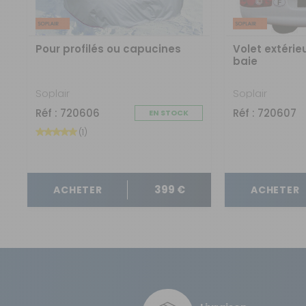
Résistance aux UV :
Vous avez changé d'avis ?
Retournez nous vos achats en utilisant le bon de retour.
Pour profilés ou capucines
Volet extérie
Type de montage :
baie
Soplair
Soplair
Ouverture en façade :
Réf : 720606
Réf : 720607
EN STOCK
Sac de rangement :
(1)
EAN :
399 €
ACHETER
ACHETER