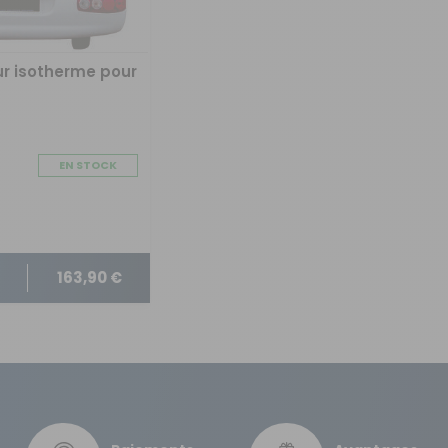
Oui
ur isotherme pour
Fixation sur les portes
Oui
EN STOCK
Oui
3663970000264
163,90 €