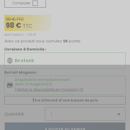
Comparer
115 € TTC
98 €
TTC
dont taxe(s) : 1 ,09 €
Avec ce produit vous cumulez
98
points.
Livraison à Domicile :
En stock
Retrait Magasin :
Disponible immédiatement
dans 2 magasin(s)
(Vérifier la disponibilité en magasin)
Être informé d'une baisse de prix
Quantité
AJOUTER AU PANIER