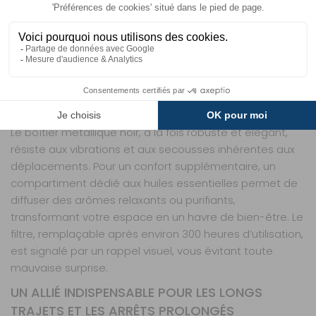
SIMPLIFIÉES POUR LES VOYAGEURS
Pensé pour les camping-caristes et caravaniers, ce
purificateur se branche en plug & play via un port USB (5
V / 5 W), avec un adaptateur pour prise allume-cigare 12
V fourni. Son format compact (71 x 195 x 71 mm) et son
poids plume (730 g) lui permettent de se glisser
facilement dans un porte-gobelet ou sur une tablette.
Le boîtier métallique noir, à la fois robuste et élégant,
résiste aux vibrations et aux secousses inhérentes aux
déplacements. Pour un confort supplémentaire, un
compartiment dédié aux huiles essentielles permet de
diffuser des arômes relaxants ou purifiants,
transformant votre espace en un havre de bien-être. Le
filtre, remplaçable après environ 300 heures d’utilisation,
est signalé par un rappel visuel, vous évitant toute
mauvaise surprise.
UN ALLIÉ INDISPENSABLE POUR LES LONGS
TRAJETS ET LES ARRÊTS PROLONGÉS