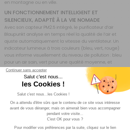
en montagne ou en ville.
UN FONCTIONNEMENT INTELLIGENT ET
SILENCIEUX, ADAPTÉ À LA VIE NOMADE
Avec son capteur PM2.5 intégré, le purificateur d’air
Blaupunkt analyse en temps réel la qualité de l’air et
ajuste automatiquement la vitesse du ventilateur. Un
indicateur lumineux à trois couleurs (bleu, vert, rouge)
vous informe visuellement du niveau de pollution : bleu
pour un air sain, vert pour une qualité moyenne, et
rouge lorsque la pollution est élevée, déclenchant alors
une vitesse de ventilation plus élevée. Malgré cette
puissance, l’appareil reste discret, avec un niveau
sonore ne dépassant pas 35 dB, idéal pour une
utilisation nocturne ou dans un espace restreint. Son
mode ventilateur intelligent optimise la consommation
d’énergie, un atout non négligeable lorsque vous
dépendez d’une alimentation 12 V.
UNE INSTALLATION ET UNE UTILISATION