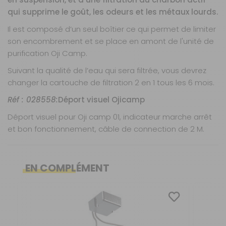
qui supprime le goût, les odeurs et les métaux lourds.
Il est composé d’un seul boîtier ce qui permet de limiter
son encombrement et se place en amont de l'unité de
purification Oji Camp.
Suivant la qualité de l’eau qui sera filtrée, vous devrez
changer la cartouche de filtration 2 en 1 tous les 6 mois.
Réf : 028558:
Déport visuel Ojicamp
Déport visuel pour Oji camp 01, indicateur marche arrêt
et bon fonctionnement, câble de connection de 2 M.
Réf : 028552:
Réf : 028552:
Purificateur d'eau UV-C Oji Camp
Purificateur d'eau UV-C Oji Camp
Caractéristiques
Nos modes de livraison
8L/min.
8L/min.
EN COMPLÉMENT
Dimensions de l'ensemble (Réacteur + porte-
Élimine jusqu’à 99.999 % des bactéries et virus,
Poids net :
Livraison en MAGASIN
1,2 kg
GRATUIT
filtre) (L x H x P) : 160 x 119 x 111 mm.
Durée de vie des leds UV-C supérieure à
Sous 3 heures pour un produit disponible
15 ans,
Poids : 1 kg.
Désinfecte
instantanément jusqu’à 8L/min,
Pression maximum : 5 Bars.
Sans entretien
ni de maintenance,
DPD Relais