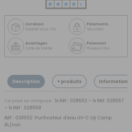
Livraison
Paiements
Expédié sous 72h
Sécurisés
Avantages
Paiement
Carte de fidélité
Plusieurs fois
Description
+ produits
Informations
Ce pack se compose :
1x Réf : 028552
+
1x Réf: 028557
+
1x Réf : 028558
Réf : 028552 :
Purificateur d'eau UV-C Oji Camp
8L/min