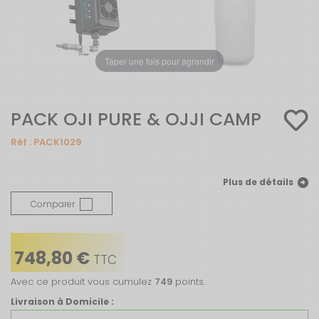
Taper une fois pour agrandir
PACK OJI PURE & OJJI CAMP
Réf :
PACK1029
Plus de détails
Comparer
748,80 €
TTC
Avec ce produit vous cumulez
749
points.
Livraison à Domicile :