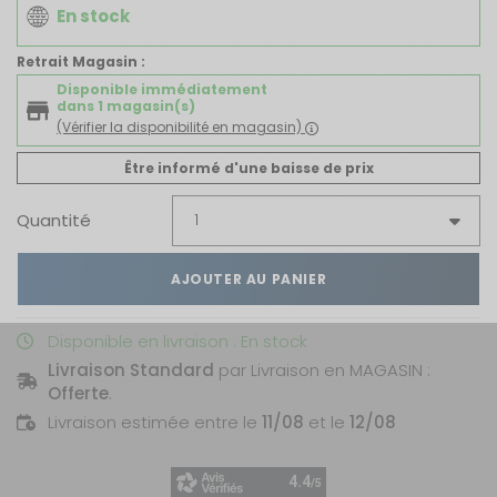
En stock
Retrait Magasin :
Disponible immédiatement
dans 1 magasin(s)
(Vérifier la disponibilité en magasin)
Être informé d'une baisse de prix
Quantité
AJOUTER AU PANIER
Disponible en livraison : En stock
Livraison Standard
par Livraison en MAGASIN :
Offerte
.
Livraison estimée entre le
11/08
et le
12/08