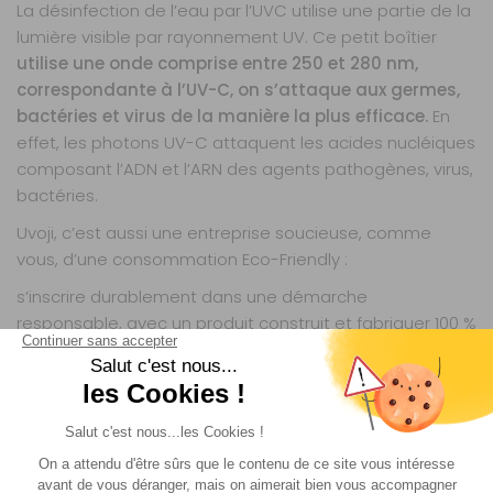
La désinfection de l’eau par l’UVC utilise une partie de la
lumière visible par rayonnement UV. Ce petit boîtier
utilise une onde comprise entre 250 et 280 nm,
correspondante à l’UV-C, on s’attaque aux germes,
bactéries et virus de la manière la plus efficace.
En
effet, les photons UV-C attaquent les acides nucléiques
composant l’ADN et l’ARN des agents pathogènes, virus,
bactéries.
Uvoji,
c’est aussi une entreprise soucieuse, comme
vous, d’une consommation Eco-Friendly
:
s’inscrire durablement dans une démarche
responsable, avec un produit construit et fabriquer 100 %
en France, pour vous assure un produit de qualité et
locale, un produit durable et à fort impact positif sur
l’environnement en supprimant de votre quotidien les
bouteilles en plastique ultra polluante.
Très loin des concepts d’obsolescence programmée,
votre produit Oji Camp vous accompagnera pour les