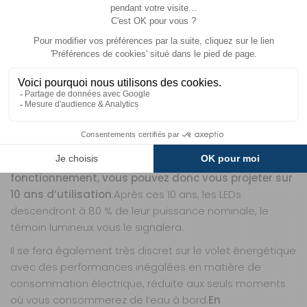
10 prochaines années sans aucun besoin de
maintenance ou entretien.
Une technologie LED UV-C a l’avantage de ne rien vous
coûter à long terme.
En effet, vous pouvez compter sur
5 000 heures de désinfection de l’eau. Ces 5 000 heures
étant décomptées quand vous utilisez la LED, qui
s’allume et s’arrête instantanément quand vous
ouvrez/fermez le robinet.
Sur une journée, on parle de quelques minutes de
fonctionnement, vous pouvez donc vous projeter sur
10 ans d’utilisation
.Après ces 10 ans, les LEDs
descendront à 80 % de leur puissance nominale, le
témoin lumineux vous le signalera.
Il se fera également très discret sur le volet énergétique
avec des performances inégalées en matière de
consommation électrique, réduite aux seuls moments
où vous consommerez de l’eau à bord.
En