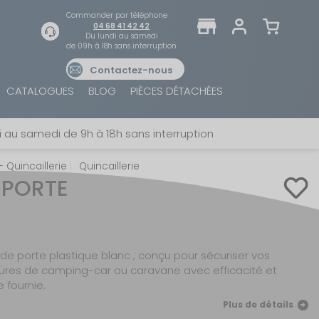
Commander par téléphone
04 68 41 42 42
Du lundi au samedi
de 09h à 18h sans interruption
Contactez-nous
TROUVER UN MAGASIN
SE CONNECTER
CATALOGUES
BLOG
PIÈCES DÉTACHÉES
Trouvez le magasin le plus proche et profitez
E-mail ou numéro client ou numéro fidélité
d'offres exclusives !
 au samedi de 9h à 18h sans interruption
 Quincaillerie
Quincaillerie
Mot de passe
 PORTE
ou
AUTOUR DE MOI
Mot de passe oublié
Rester connecté(e)
5
de porte plastique blanc , conçu pour sécuriser vos
eures de camping-car ou caravane avec efficacité et
SE CONNECTER
e fournie.
Plus de détails