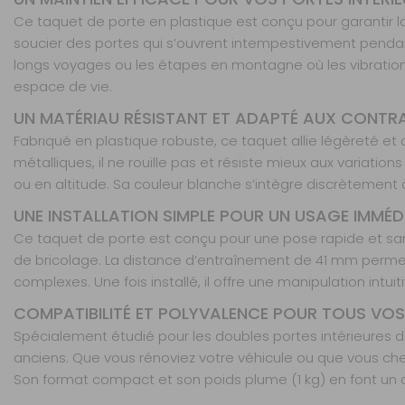
Ce taquet de porte en plastique est conçu pour garantir 
soucier des portes qui s’ouvrent intempestivement pendant 
longs voyages ou les étapes en montagne où les vibrations 
espace de vie.
UN MATÉRIAU RÉSISTANT ET ADAPTÉ AUX CONTR
Fabriqué en plastique robuste, ce taquet allie légèreté et
métalliques, il ne rouille pas et résiste mieux aux variatio
ou en altitude. Sa couleur blanche s’intègre discrètement à 
UNE INSTALLATION SIMPLE POUR UN USAGE IMMÉD
Ce taquet de porte est conçu pour une pose rapide et sans 
de bricolage. La distance d’entraînement de 41 mm permet 
complexes. Une fois installé, il offre une manipulation intui
COMPATIBILITÉ ET POLYVALENCE POUR TOUS VOS
Spécialement étudié pour les doubles portes intérieures 
anciens. Que vous rénoviez votre véhicule ou que vous ch
Son format compact et son poids plume (1 kg) en font un acc