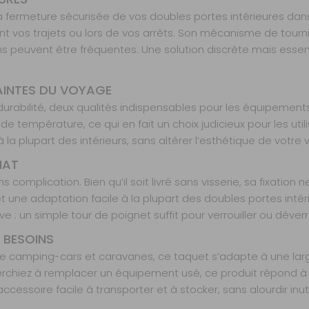
la fermeture sécurisée de vos doubles portes intérieures da
vos trajets ou lors de vos arrêts. Son mécanisme de tourniqu
peuvent être fréquentes. Une solution discrète mais essentiel
AINTES DU VOYAGE
 durabilité, deux qualités indispensables pour les équipemen
ns de température, ce qui en fait un choix judicieux pour les 
la plupart des intérieurs, sans altérer l’esthétique de votre v
IAT
complication. Bien qu’il soit livré sans visserie, sa fixatio
une adaptation facile à la plupart des doubles portes intér
tive : un simple tour de poignet suffit pour verrouiller ou dév
 BESOINS
de camping-cars et caravanes, ce taquet s’adapte à une lar
erchiez à remplacer un équipement usé, ce produit répond à
essoire facile à transporter et à stocker, sans alourdir inut