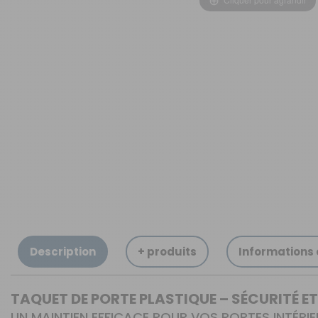
OUVERTURE - RIDEAUX -
MOUSTIQUAIRES
ISOLATION - PROTECTION
SÉCURITÉ
CONFORT CABINE
RANGEMENT
MARCHEPIEDS - QUINCAILLERIE
GUIDES - SPORT - JEUX - ANIMAUX
Description
+ produits
Informations
TAQUET DE PORTE PLASTIQUE – SÉCURITÉ E
UN MAINTIEN EFFICACE POUR VOS PORTES INTÉRI