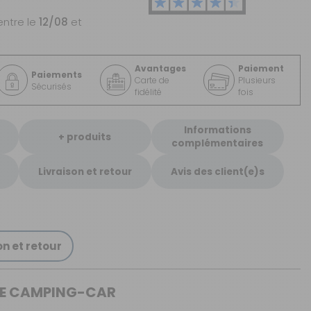
entre le
12/08
et
Avantages
Paiement
Paiements
Carte de
Plusieurs
Sécurisés
fidélité
fois
Informations
+ produits
complémentaires
Livraison et retour
Avis des client(e)s
on et retour
 DE CAMPING-CAR