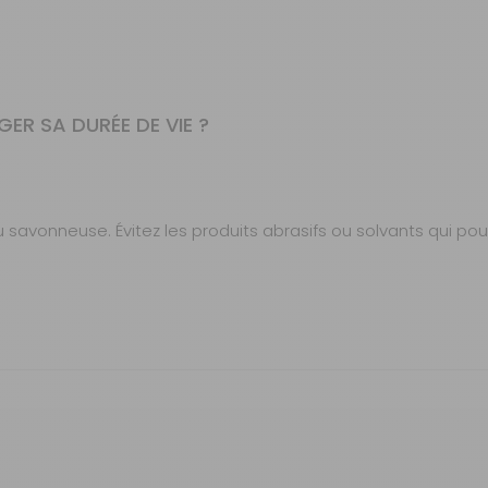
R SA DURÉE DE VIE ?
u savonneuse. Évitez les produits abrasifs ou solvants qui p
ent conçu pour sécuriser les doubles portes intérieures de 
s lors de vos déplacements ou en stationnement prolongé, év
GRATUIT
0,1 kg