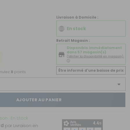
CRÉER UN COMPTE
ou
Livraison à Domicile :
SUIVI DE COMMANDE INVITÉ
En stock
Retrait Magasin :
Disponible immédiatement
dans 57 magasin(s)
(Vérifier la disponibilité en magasin)
Être informé d'une baisse de prix
umulez
8
points.
AJOUTER AU PANIER
ison : En stock
rd
par Livraison en