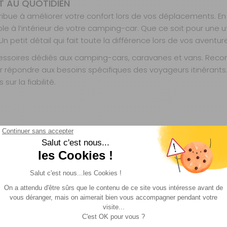
T AU QUOTIDIEN
bue à améliorer votre confort lors de vos déplacements. En m
e à l’intérieur de votre camping-car. Que ce soit pour une uti
 petit détail qui fait toute la différence lors de vos aventure
soires dédiés aux camping-cars, caravanes et vans. Reconnue
épondre aux besoins spécifiques des voyageurs itinérants. Ses
ur la fiabilité.
 TAQUET DE PORTE ?
ne fixation adaptée aux doubles portes intérieures des cam