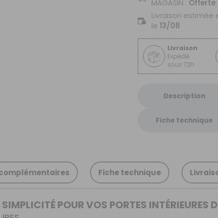
MAGASIN :
Offerte
.
Livraison estimée 
le
13/08
Livraison
Expédié
sous 72h
Description
Fiche technique
 complémentaires
Fiche technique
Livrais
T SIMPLICITÉ POUR VOS PORTES INTÉRIEURES
EURES