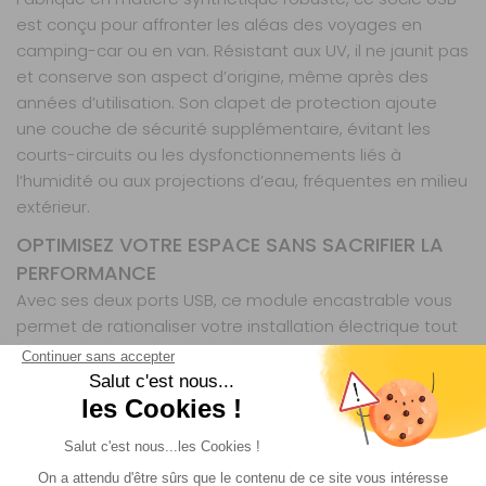
est conçu pour affronter les aléas des voyages en
camping-car ou en van. Résistant aux UV, il ne jaunit pas
et conserve son aspect d’origine, même après des
années d’utilisation. Son clapet de protection ajoute
une couche de sécurité supplémentaire, évitant les
courts-circuits ou les dysfonctionnements liés à
l’humidité ou aux projections d’eau, fréquentes en milieu
extérieur.
OPTIMISEZ VOTRE ESPACE SANS SACRIFIER LA
PERFORMANCE
Avec ses deux ports USB, ce module encastrable vous
permet de rationaliser votre installation électrique tout
en conservant une puissance de recharge adaptée à
vos appareils. Plus besoin de multiplier les prises ou les
adaptateurs : une seule solution suffit pour recharger
simultanément deux appareils, sans perte de
performance. Un atout indéniable pour les voyageurs
qui privilégient l’efficacité et la simplicité, sans