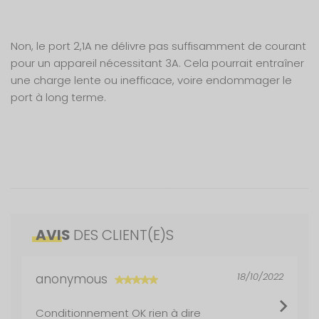
Non, le port 2,1A ne délivre pas suffisamment de courant
pour un appareil nécessitant 3A. Cela pourrait entraîner
une charge lente ou inefficace, voire endommager le
port à long terme.
Caractéristiques
Nos modes de livraison
Ce socle encastrable équipé de deux prises USB
Charge rapide pour deux appareils
AVIS
DES CLIENT(E)S
est conçu pour les systèmes 12V de votre
Poids net :
Livraison en MAGASIN
0,05 kg
GRATUIT
camping-car ou caravane, se connectant
Installation encastrable discrète
Sous 3 heures pour un produit disponible
simplement via une prise allume-cigare pour une
Alimentation :
12 V
18/10/2022
anonymous
installation discrète et sécurisée, idéale pour
Compatibilité 12V universelle
DPD Relais
recharger smartphones, tablettes ou accessoires
2,99 €
2 à 3 jours ouvrés
EAN :
8715133039903
Conditionnement OK rien à dire