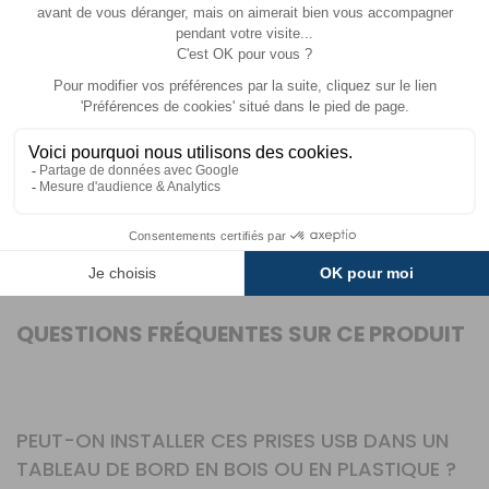
compromis sur la qualité.
HABA est une marque reconnue pour ses solutions
d’équipement électrique et d’accessoires dédiés aux
véhicules de loisirs. Spécialisée dans les produits
robustes et fonctionnels, elle propose des solutions
adaptées aux besoins des camping-caristes et
caravaniers, alliant simplicité d’installation et durabilité.
Ses produits sont conçus pour s’intégrer discrètement
tout en répondant aux exigences des utilisateurs les
plus exigeants.
QUESTIONS FRÉQUENTES SUR CE PRODUIT
PEUT-ON INSTALLER CES PRISES USB DANS UN
TABLEAU DE BORD EN BOIS OU EN PLASTIQUE ?