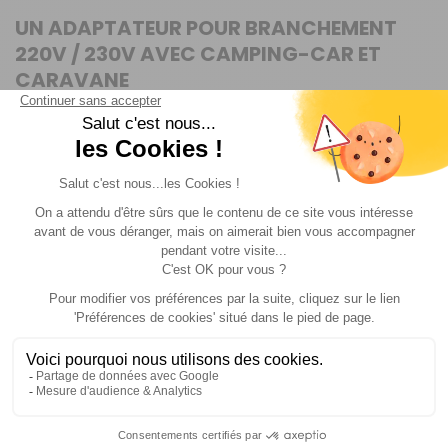
UN ADAPTATEUR POUR BRANCHEMENT
220V / 230V AVEC CAMPING-CAR ET
CARAVANE
L’
adaptateur femelle CEE 17 - mâle Schuko de la
marque Haba
est conçu pour relier votre camping-car,
caravane, fourgon aménagé ou bateau aux installations
électriques en 220 V. Il s’utilise aussi bien sur les
campings, les aires de service que dans les ports. Vous
pourrez ainsi alimenter vos équipements du quotidien
en toute sérénité lors de vos voyages et séjours en
extérieur.
Cet
adaptateur
facilite vos branchements électriques.
Il permet de brancher vos appareils électriques tels
qu’une cafetière, un chargeur ou un petit
électroménager, et d’améliorer ainsi votre confort lors
de vos voyages.
Nous vous conseillons de vérifier régulièrement l’état de