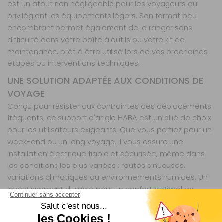
est un atout non négligeable pour les voyageurs qui
privilégient les équipements légers. Son format peu
encombrant permet également de le ranger sans
difficulté dans votre boîte à outils ou votre kit de
maintenance, prêt à être utilisé lors de vos prochaines
étapes ou interventions techniques.
UNE SOLUTION ADAPTÉE AUX CONDITIONS DE
VOYAGE
Conçu pour résister aux contraintes des déplacements
fréquents, ce support d'angle HABA est un allié de choix
pour les utilisateurs exigeants. Que vous partiez pour un
week-end ou un long voyage, il vous assure une
installation électrique fiable et sécurisée, même dans
les conditions les plus variées : routes sinueuses,
variations climatiques ou environnements humides. Un
investissement durable pour un confort optimal en
toutes circonstances.
HABA est une marque reconnue dans l'univers des