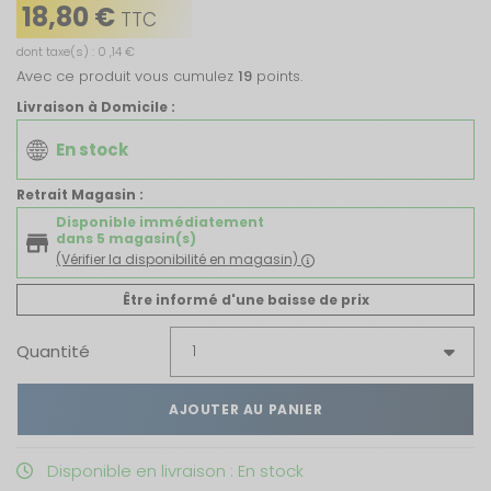
18,80 €
TTC
dont taxe(s) : 0 ,14 €
Avec ce produit vous cumulez
19
points.
Livraison à Domicile :
En stock
Retrait Magasin :
Disponible immédiatement
dans 5 magasin(s)
(Vérifier la disponibilité en magasin)
Être informé d'une baisse de prix
Quantité
AJOUTER AU PANIER
Disponible en livraison : En stock