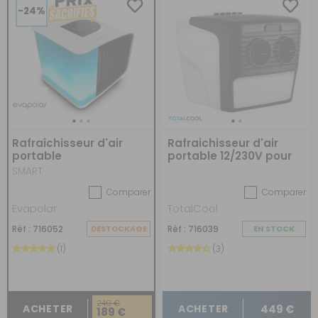
-24%
Rafraîchisseur d'air
Rafraichisseur d'air
portable
portable 12/230V pour
camping-car
SMART
Comparer
Comparer
Evapolar
TotalCool
Réf : 716052
DESTOCKAGE
Réf : 716039
EN STOCK
(1)
(3)
249 €
449 €
ACHETER
ACHETER
189 €