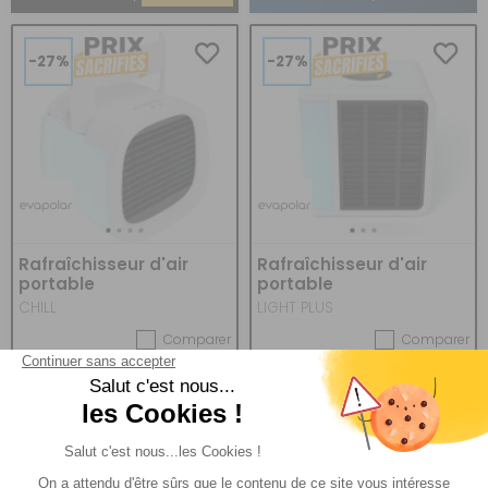
-27%
-27%
Rafraîchisseur d'air
Rafraîchisseur d'air
portable
portable
CHILL
LIGHT PLUS
Comparer
Comparer
Evapolar
Evapolar
Réf : 716048
DESTOCKAGE
Réf : 716050
DESTOCKAGE
(1)