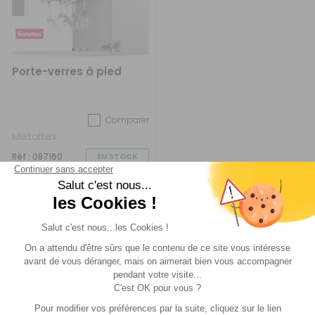
Porte-verres à pied
Comparer
Metaltex
Réf : 087160
EN STOCK
19,90 €
ACHETER