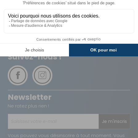
Livraison
Paiements
Expédié sous 72h
Sécurisés
Avantages
Paiement
Carte de fidélité
Plusieurs fois
Suivez-nous !
Newsletter
Ne ratez plus rien !
Je m'inscris
Vous pouvez vous désinscrire à tout moment. Vous