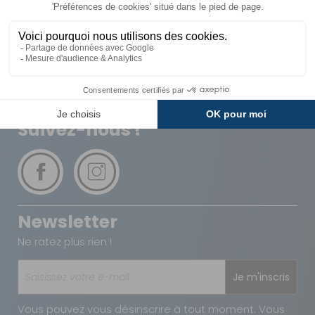
Livraison
Paiements
Expédié sous 72h
Sécurisés
Avantages
Paiement
Carte de fidélité
Plusieurs fois
Suivez-nous !
Newsletter
Ne ratez plus rien !
Je m'inscris
Vous pouvez vous désinscrire à tout moment. Vous