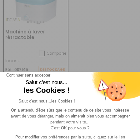
Machine à laver
rétractable
Comparer
Incasa
Réf : 087145
DESTOCKAGE
(1)
89,90 €
ACHETER
49 €