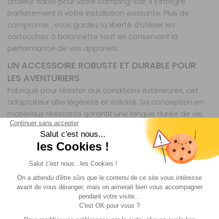
chaleur fiable pour votre camping-car, il s’intègre
parfaitement à votre installation existante. Plus de
compromis : vous gardez la liberté d’utiliser les
cartouches à baïonnette tout en conservant la
performance de vos appareils.
UN ACCESSOIRE ROBUSTE ET DURABLE POUR
LES AVENTURIERS
Fabriqué pour résister aux conditions extérieures, cet
adaptateur allie légèreté et solidité. Sa conception en
matériaux résistants garantit une longue durée de vie,
même après des utilisations répétées en milieu humide
ou poussiéreux. Que ce soit pour un week-end en forêt
ou un long road-trip, il vous accompagnera sans faillir,
évitant les mauvaises surprises liées aux
incompatibilités de raccordement.
IDÉAL POUR TOUTES VOS ACTIVITÉS EN PLEIN
AIR
Que vous soyez pêcheur, randonneur, campeur ou