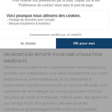
simplement amateur de pique-niques en famille, cet
adaptateur simplifie votre quotidien. Plus besoin de
chercher des cartouches spécifiques ou de vous
adapter à des systèmes complexes : avec lui, vous
passez d’un type de connexion à l’autre en quelques
secondes. Un gain de temps et de sérénité, surtout
lorsque vous êtes loin des magasins spécialisés ou en
situation d’urgence.
UN MONTAGE INTUITIF POUR UNE UTILISATION
IMMÉDIATE
Pas besoin d’outils ni de compétences techniques pour
installer cet adaptateur. Il se visse simplement sur votre
réducteur ou votre barbecue, et la cartouche à
baïonnette s’enclenche ensuite en un tour de main. Son
système de verrouillage est conçu pour être à la fois
sécurisé et facile à manipuler, même avec des gants ou
par temps froid. Une solution pensée pour les
utilisateurs qui privilégient l’efficacité et la praticité.