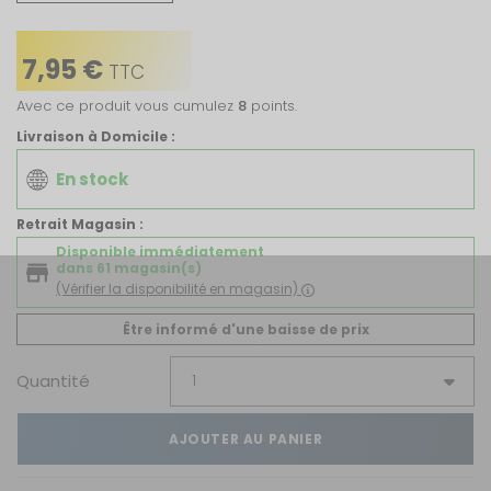
7,95 €
TTC
Avec ce produit vous cumulez
8
points.
Livraison à Domicile :
En stock
Retrait Magasin :
Disponible immédiatement
dans 61 magasin(s)
(Vérifier la disponibilité en magasin)
Être informé d'une baisse de prix
Quantité
AJOUTER AU PANIER