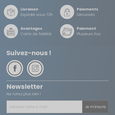
improvisé en montagne.
Livraison
Paiements
Expédié sous 72h
Sécurisés
Son format universel et sa compatibilité avec les
équipements Cadac en font un accessoire
indispensable pour optimiser l'autonomie de votre
Avantages
Paiement
Carte de fidélité
Plusieurs fois
installation gaz, que ce soit pour un usage
occasionnel en randonnée ou un usage régulier en
voyage longue durée.
Suivez-nous !
Coloris noir ou cuivré selon arrivage.
Newsletter
Ne ratez plus rien !
Je m'inscris