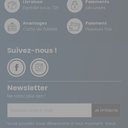
Livraison
Paiements
DPD Relais
Expédié sous 72h
Sécurisés
3,99 €
2 à 3 jours ouvrés
Avantages
Paiement
DPD à domicile
Carte de fidélité
Plusieurs fois
7,90 €
2 à 3 jours ouvrés
TNT Express
Suivez-nous !
12 €
1 à 2 jours ouvrés
Retour simple sous 14 jours :
Vous avez changé d'avis ?
Newsletter
Retournez nous vos achats en utilisant le bon de retour.
Ne ratez plus rien !
Je m'inscris
Vous pouvez vous désinscrire à tout moment. Vous