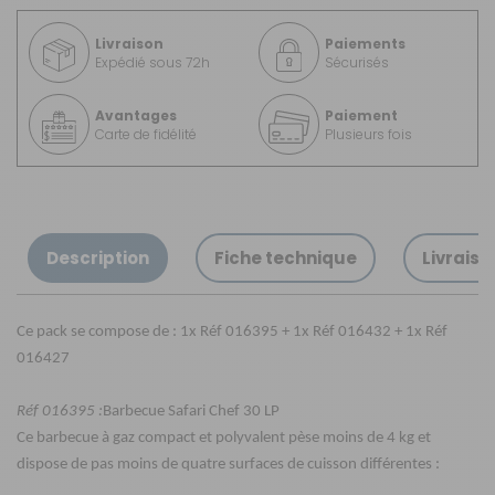
Livraison
Paiements
Expédié sous 72h
Sécurisés
Avantages
Paiement
Carte de fidélité
Plusieurs fois
Description
Fiche technique
Livraiso
Ce pack se compose de : 1x Réf 016395 + 1x Réf 016432 + 1x Réf
016427
Réf
016395
:
Barbecue Safari Chef 30 LP
Ce
barbecue à gaz compact et polyvalent pèse moins de 4 kg
et
dispose de pas moins de quatre surfaces de cuisson différentes :