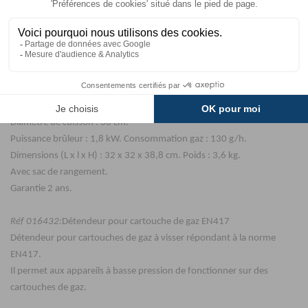
Un barbecue idéal à utiliser au camping, sur le balcon ou dans le parc !
Caractéristiques
:
Filetage
G1/4 (adaptateur G1/4 vers G1/2 inclus).
Fonctionne avec un tuyau flexible, un détendeur et une bouteille de
gaz (non fournis).
Possibilité d'utiliser le BBQ avec
une cartouche de gaz filetée de type
EN417
en rajoutant
un adaptateur LP Cadac.
Diamètre de cuisson : 30 cm.
Puissance brûleur : 1,8 kW. Consommation gaz : 130 g/h.
Dimensions (L x l x H) : 32 x 32 x 38,8 cm. Poids : 3,6 kg.
Avec sac de rangement.
Garantie 2 ans.
Réf
016432
:
Détendeur pour cartouche de gaz EN417
Détendeur pour cartouches de gaz à visser répondant à
la norme
EN417.
Il permet aux appareils à basse pression de fonctionner sur des
cartouches de gaz.