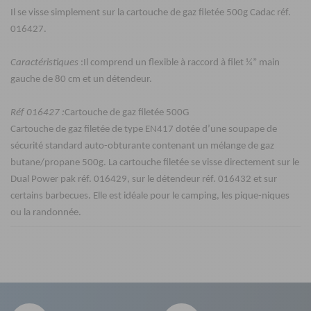
Il se visse simplement sur
la cartouche de gaz filetée 500g Cadac
réf.
016427.
Caractéristiques
:
Il comprend un flexible à raccord à filet ¼” main
gauche de 80 cm et un détendeur.
Réf
016427
:
Cartouche de gaz filetée 500G
​​​​​​​Cartouche de gaz filetée de type EN417 dotée d’une soupape de
sécurité standard auto-obturante contenant un mélange de gaz
butane/propane 500g. La cartouche filetée se visse directement sur le
Dual Power pak réf. 016429, sur le détendeur réf. 016432 et sur
certains barbecues. Elle est idéale pour le camping, les pique-niques
ou la randonnée.
Caractéristiques
Nos modes de livraison
Poids net :
Livraison en MAGASIN
6,4 kg
GRATUIT
Sous 3 heures pour un produit disponible