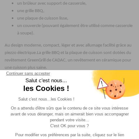
un brûleur avec support de casserole,
une grille BBQ,
une plaque de cuisson lisse,
un couvercle (pouvant également être utilisé comme casserole
à soupe).
Au design moderne, compact, léger et avec allumage facilité grâce au
piezzo électrique.La grille BBQ et la plaque de cuisson sont dotées du
revêtement
GreenGrill
de CADAC,
un revêtement en céramique pour
une cuisson plus saine.
Grâce au diffuseur de chaleur intégré sous la grille BBQ, la chaleur est
bien répartie sur toute la surface de cuisson.
Le bac à graisse amovible récupère les résidus de cuisson, mais
protège en même temps le brûleur du Safari Chef du vent et veille à ce
que le brûleur ne s'éteigne pas. Vous pouvez facilement le nettoyer
avec de l'eau savonneuse.
Le Safari Chef est facile à emporter avec vous grâce à ses pieds
repliables et au sac de transport fourni.