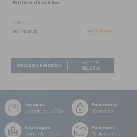
Batterie de cuisine
PRIMUS
Réf : P001430
DESTOCKAGE
A partir de :
CHOISIR LE MODÈLE
85,50 €
Livraison
Paiements
Expédié sous 72h
Sécurisés
Avantages
Paiement
Carte de fidélité
Plusieurs fois