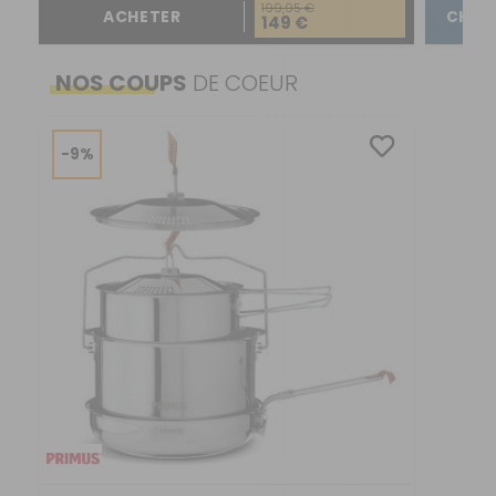
199,95 €
ACHETER
CHOIS
149 €
NOS COUPS
DE COEUR
-9%