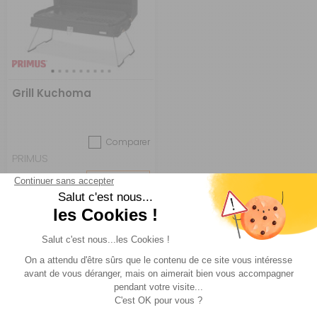
Grill Kuchoma
Comparer
PRIMUS
Réf : 016538
DESTOCKAGE
245 €
ACHETER
219,90 €