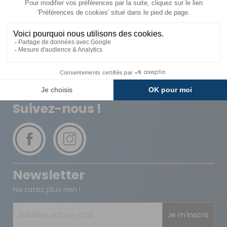
Livraison
Paiements
Expédié sous 72h
Sécurisés
Avantages
Paiement
Carte de fidélité
Plusieurs fois
Suivez-nous !
Newsletter
Ne ratez plus rien !
Je m'inscris