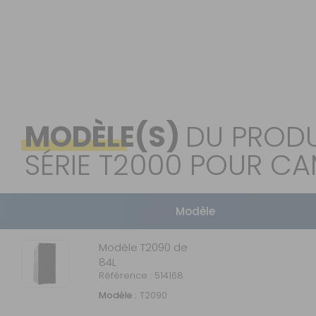
OUVERTURE - RIDEAUX -
MOUSTIQUAIRES
ISOLATION - PROTECTION
SÉCURITÉ
CONFORT CABINE
RANGEMENT
MODÈLE(S)
DU PRODU
MARCHEPIEDS - QUINCAILLERIE
SÉRIE T2000 POUR C
GUIDES - SPORT - JEUX - ANIMAUX
Modèle
Modèle T2090 de
84L
Référence : 514168
Modèle :
T2090