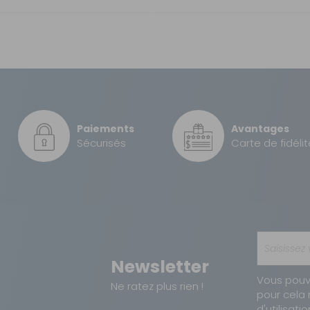
– contrôle sur 3 zones
on
GRATUIT
T2160
 T2090)
30 €
158 l
Paiements
Avantages
Droite
Sécurisés
Carte de fidélit
0,58 kW·h
38,4 kg
8710315006803
Newsletter
Vous pouv
Ne ratez plus rien !
pour cela 
d'utilisatio