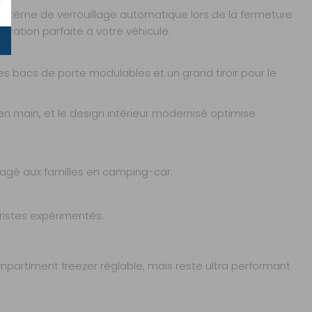
 système de verrouillage automatique lors de la fermeture
ration parfaite à votre véhicule.
des bacs de porte modulables et un grand tiroir pour le
AJOUTER AU PANIER
 en main, et le design intérieur modernisé optimise
énagé aux familles en camping-car.
AJOUTER AU PANIER
ristes expérimentés.
partiment freezer réglable, mais reste ultra performant