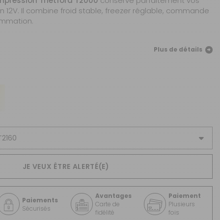
ompression Thetford T2000
conserve parfaitement vos
CRÉER UN COMPTE
n 12V. Il combine froid stable, freezer réglable, commande
sommation.
ou
SUIVI DE COMMANDE INVITÉ
Plus de détails
JE VEUX ÊTRE ALERTÉ(E)
Avantages
Paiement
Paiements
Carte de
Plusieurs
Sécurisés
fidélité
fois