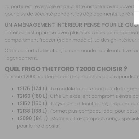
La porte est réversible et peut être installée avec ouvert
pour plus de sécurité pendant les déplacements. Le réfrig
UN AMÉNAGEMENT INTÉRIEUR PENSÉ POUR LE QUOT
L'intérieur est optimisé avec plusieurs zones de rangement 
Modèle T2160 - 158 L
Référence : 514321
compartiment freezer (selon modèle). Le design intérieur m
Modèle :
T2160
Côté confort d'utilisation, la commande tactile intuitive f
l'agencement.
QUEL FRIGO THETFORD T2000 CHOISIR ?
La série T2000 se décline en cinq modèles pour répondre à
T2138 - 138 L
T2175 (174 L)
: Le modèle le plus spacieux de la gamm
Référence : 514319
T2160 (160 L)
: Offre un excellent compromis entre 
Modèle :
T2138
T2152 (150 L)
: Polyvalent et fonctionnel, il répond au
T2138 (138 L)
: Format plus compact, idéal pour ceux q
T2090 (84 L)
: Modèle ultra-compact, conçu spécial
pour le froid positif.