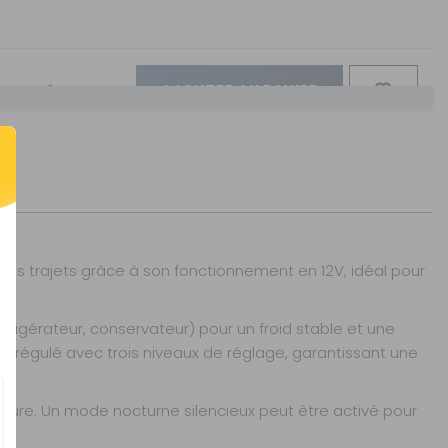
AJOUTER AU PANIER
AJOUTER AU PANIER
les trajets grâce à son fonctionnement en 12V, idéal pour
rigérateur, conservateur) pour un froid stable et une
r régulé avec trois niveaux de réglage, garantissant une
ture. Un mode nocturne silencieux peut être activé pour
AJOUTER AU PANIER