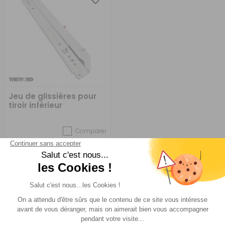
Jeu de glissières pour
tiroir inférieur
Comparer
Thetford
Réf : PD005143
EN ARRIVAGE
94,70 €
ACHETER