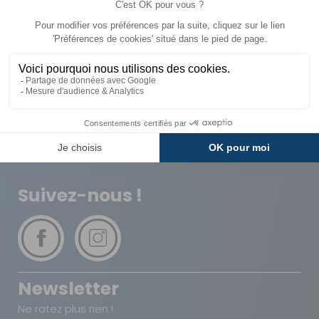
Livraison
Paiements
Expédié sous 72h
Sécurisés
Avantages
Paiement
Carte de fidélité
Plusieurs fois
Suivez-nous !
Newsletter
Ne ratez plus rien !