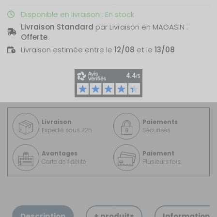
Disponible en livraison : En stock
Livraison Standard
par Livraison en MAGASIN :
Offerte
.
Livraison estimée entre le
12/08
et le
13/08
Livraison
Paiements
Expédié sous 72h
Sécurisés
Avantages
Paiement
Carte de fidélité
Plusieurs fois
Description
+ produits
Informations