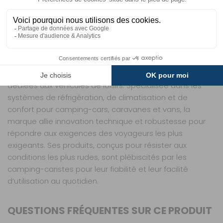
robustesse assure une longue durée de vie, même en
cas de vibrations ou d’intempéries. Avec la grille LS300,
vous gagnez en sérénité et en autonomie, sans
compromis sur la fiabilité.
Dometic est une marque suédoise reconnue depuis
des décennies pour ses solutions d’équipement
dédiées aux véhicules de loisirs. Spécialisée dans les
systèmes de réfrigération, de climatisation et de
confort pour camping-cars, caravanes et vans, la
marque allie innovation technique et robustesse pour
répondre aux exigences des voyageurs les plus
exigeants. Ses produits, conçus pour résister aux
conditions les plus rudes, sont plébiscités par les
camping-caristes pour leur fiabilité et leur facilité
d’utilisation au quotidien.
QUESTIONS FRÉQUENTES SUR CE PRODUIT