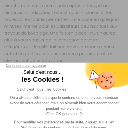
directement sur la carrosserie après découpe aux
dimensions indiquées. Les instructions claires et les
accessoires fournis permettent une pose en quelques
minutes, même pour les utilisateurs peu habitués aux
travaux de bricolage. Une fois en place, vous n’aurez
plus à vous soucier de la ventilation de votre
réfrigérateur : la grille fait son travail en silence, sans
entretien particulier, pour que vous puissiez profiter
pleinement de vos voyages.
UNE SOLUTION PENSÉE POUR LES CONDITIONS
RÉELLES D’UTILISATION
Que vous partiez pour un week-end en montagne ou un
road-trip estival, cette grille cadre répond aux défis
concrets des camping-caristes. En altitude, où l’air est
plus rare, ou sous un soleil méditerranéen, elle maintient
une circulation d’air optimale pour éviter les pannes
liées à la surchauffe. Son poids léger (1,09 kg) évite
d’alourdir inutilement votre véhicule, tandis que sa