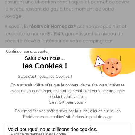
assurent une utilisation sans risque, et permet de savoir
le niveau restant de gaz à tout moment de votre
voyage.
A savoir, le
réservoir Homegaz®
est homologué R67 et
respecte la norme EN 1949, garantissant un niveau de
sécurité élevé à l'intérieur de votre camping-car.
POLYVALENCE DU RÉSERVOIR GPL BOREL
Le kit est livré avec des coupelles de remplissage
compatibles avec les normes en
France
et en
Italie
.
Vous pouvez remplir le réservoir
GPL
dans ces deux pays
sans avoir besoin d'accessoires supplémentaires. Le kit
peut être adapté pour d’autres destinations en Europe
grâce à un
kit de raccordement européen
(à
commander séparément).
Si vous souhaitez garder une
bouteille de gaz
classique
(comme une bouteille de propane ou
butane) en plus du réservoir GPL dans votre véhicule de
loisirs, c’est possible. Pour cela, il faut installer