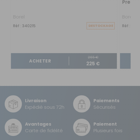
Premi
en parallèle pour une transition progressive ou une
solution de secours.
Borel
Borel
Réf : 340215
DESTOCKAGE
Réf : 340
265 €
ACHETER
225 €
Livraison
Paiements
Expédié sous 72h
Sécurisés
Avantages
Paiement
Carte de fidélité
Plusieurs fois