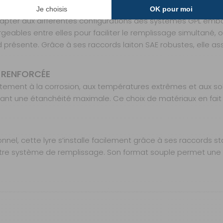
nous au 04 68 41 42 42
OMIE OPTIMALE
Retrait Magasin
adapter aux différentes configurations des systèmes GPL e
Sur commande
Contactez-nous au
rgeables entre elles pour faciliter le remplissage simultané,
04 68 41 42 42
d présente. Grâce à ses raccords laiton SAE robustes, elle a
 RENFORCÉE
aitement à la corrosion, aux températures extrêmes et aux sol
ssant une étanchéité maximale. Ce choix de matériaux en fait 
onnel, cette lyre s’installe facilement grâce à ses raccords s
votre système de remplissage. Son format souple permet une