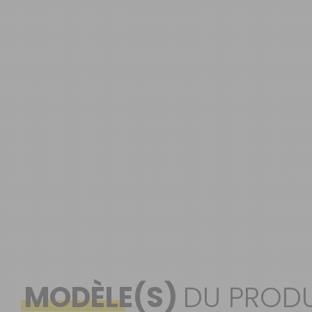
OUVERTURE - RIDEAUX -
MOUSTIQUAIRES
ISOLATION - PROTECTION
SÉCURITÉ
CONFORT CABINE
RANGEMENT
MARCHEPIEDS - QUINCAILLERIE
GUIDES - SPORT - JEUX - ANIMAUX
MODÈLE(S)
DU PRODU