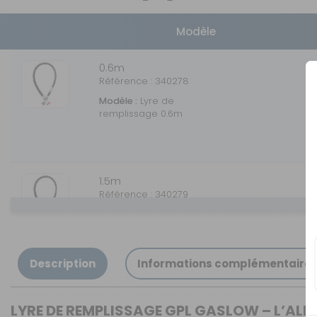
Modèle
0.6m
Référence : 340278
Modèle :
Lyre de
remplissage 0.6m
1.5m
Référence : 340279
Modèle :
Lyre de
remplissage GPL 1.5m
Description
Informations complémentaire
1m
LYRE DE REMPLISSAGE GPL GASLOW – L’ALLI
Référence : 340286