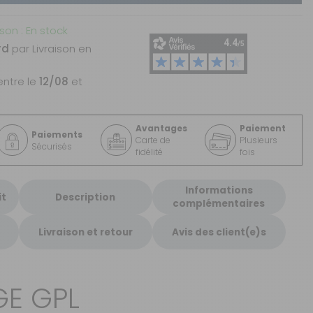
ison : En stock
rd
par Livraison en
entre le
12/08
et
Avantages
Paiement
Paiements
Carte de
Plusieurs
Sécurisés
fidélité
fois
Informations
it
Description
complémentaires
Livraison et retour
Avis des client(e)s
GE GPL