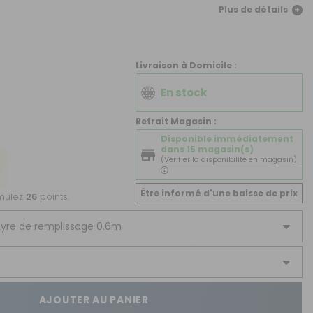
CRÉER UN COMPTE
Plus de détails
ou
Livraison à Domicile :
SUIVI DE COMMANDE INVITÉ
En stock
Retrait Magasin :
Disponible immédiatement
dans 15 magasin(s)
(Vérifier la disponibilité en magasin)
Être informé d'une baisse de prix
umulez
26
points.
AJOUTER AU PANIER