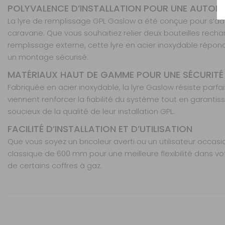
POLYVALENCE D’INSTALLATION POUR UNE AUTON
Modèle :
Lyre de
remplissage GPL 1m
La lyre de remplissage GPL Gaslow a été conçue pour s’
caravane. Que vous souhaitiez relier deux bouteilles recha
remplissage externe, cette lyre en acier inoxydable répon
un montage sécurisé.
MATÉRIAUX HAUT DE GAMME POUR UNE SÉCURITÉ
Fabriquée en acier inoxydable, la lyre Gaslow résiste parf
viennent renforcer la fiabilité du système tout en garanti
soucieux de la qualité de leur installation GPL.
FACILITÉ D’INSTALLATION ET D’UTILISATION
Que vous soyez un bricoleur averti ou un utilisateur occasi
classique de 600 mm pour une meilleure flexibilité dans 
de certains coffres à gaz.
Caractéristiques
Nos modes de livraison
Matériau du tuyau : acier inoxydable tressé
Raccords : laiton SAE (standard Gaslow)