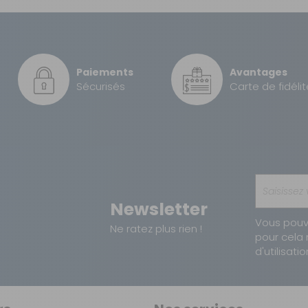
e remplissage externe
GRATUIT
0,07 kg
 de 600 mm
 GPL compatibles SAE
2,99 €
Lyre de remplissage 0.6m
prise de remplissage externe
cation
Paiements
Avantages
5,90 €
5023855002338
Sécurisés
Carte de fidélit
8 €
Newsletter
Vous pouv
Ne ratez plus rien !
pour cela 
d'utilisatio