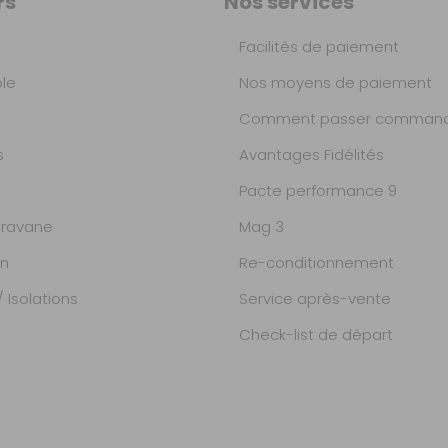
rs
Nos services
Facilités de paiement
ble
Nos moyens de paiement
Comment passer command
s
Avantages Fidélités
Pacte performance 9
ravane
Mag 3
on
Re-conditionnement
 Isolations
Service après-vente
Check-list de départ