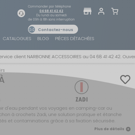
Commander par téléphone
04 68 41 42 42
Du lundi au samedi
de 09h à 18h sans interruption
Contactez-nous
TROUVER UN MAGASIN
SE CONNECTER
CATALOGUES
BLOG
PIÈCES DÉTACHÉES
Trouvez le magasin le plus proche et profitez
E-mail ou numéro client ou numéro fidélité
d'offres exclusives !
client NARBONNE ACCESSOIRES au 04 68 41 42 42. Ouvert du lu
irs
Mot de passe
À
ou
AUTOUR DE MOI
Mot de passe oublié
Rester connecté(e)
5
voir d'eau pendant vos voyages en camping-car ou
hon à crochets Zadi, une solution pratique et étanche
SE CONNECTER
letés et contaminations grâce à sa fixation sécurisée.
Plus de détails