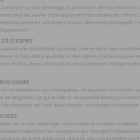
 caravane ou van aménagé, la protection de vos réservoirs d
ent pour les valves d’échappement des réservoirs, offrant u
ontaminations pendant vos trajets ou lors des arrêts prolongé
ur équipement.
TÉ D’ESPRIT
 assure une étanchéité optimale, même dans des conditions d
éservoir à l’abri des impuretés et des débris. Finis les risqu
t en eau. Avec ce bouchon, vous préservez l’intégrité de vot
 PROLONGÉE
 et sa résistance aux intempéries, ce bouchon à crochets est
se dégrader, ce qui en fait un accessoire fiable pour les longs
n entretien est tout aussi simple : un rinçage occasionnel s
ICULES
urgon ou un van aménagé, ce bouchon à crochets s’adapte à
olyvalent, idéal pour les voyageurs qui changent régulièreme
mensions de votre valve pour garantir une compatibilité parfait