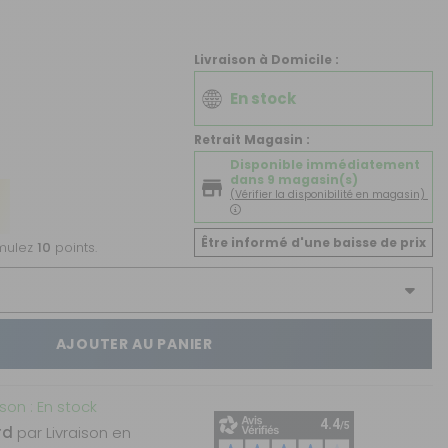
CRÉER UN COMPTE
ou
Livraison à Domicile :
SUIVI DE COMMANDE INVITÉ
En stock
Retrait Magasin :
Disponible immédiatement
dans 9 magasin(s)
(Vérifier la disponibilité en magasin)
Être informé d'une baisse de prix
umulez
10
points.
AJOUTER AU PANIER
ison : En stock
rd
par Livraison en