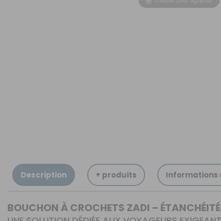
OUVERTURE - RIDEAUX -
MOUSTIQUAIRES
ISOLATION - PROTECTION
SÉCURITÉ
CONFORT CABINE
RANGEMENT
MARCHEPIEDS - QUINCAILLERIE
GUIDES - SPORT - JEUX - ANIMAUX
Description
+ produits
Informations
BOUCHON À CROCHETS ZADI – ÉTANCHÉITÉ 
UNE SOLUTION DÉDIÉE AUX VOYAGEURS EXIGEAN