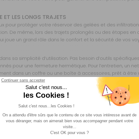
E ET LES LONGS TRAJETS
pour protéger votre réservoir des gelées et des infiltrations. 
lation. De même, lors des trajets prolongés ou des étapes en 
ui joue un grand rôle dans le confort et la sécurité de vos v
s sa simplicité d’utilisation. Pas besoin d’outils spécifiques
onnés pour une fermeture hermétique. Pour l’entretien, un netto
ent dans un coffre ou une boîte à accessoires, prêt à être u
 accessoires pour camping-cars, caravanes et véhicules am
ux besoins spécifiques des voyageurs exigeants. Avec une app
 dans leurs aventures, en leur offrant des équipements adapt