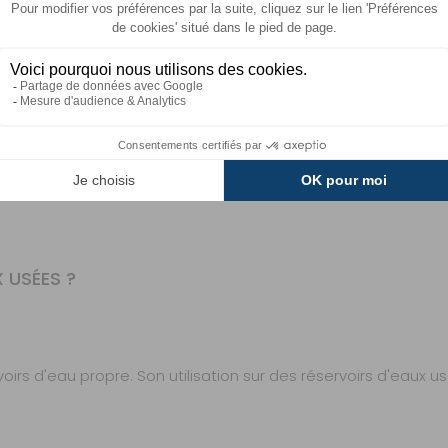
EC CE BOUCHON ?
pement standard des réservoirs d'eau des camping-cars, ca
anchéité optimale.
 USÉES ?
irs d'eau propre. Son utilisation sur des réservoirs d'eaux 