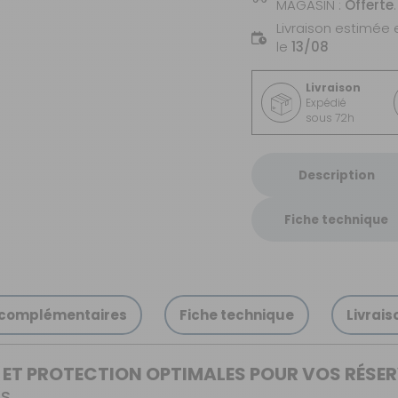
MAGASIN :
Offerte
.
Livraison estimée 
le
13/08
Livraison
Expédié
sous 72h
Description
Fiche technique
 complémentaires
Fiche technique
Livrais
ET PROTECTION OPTIMALES POUR VOS RÉSER
TS