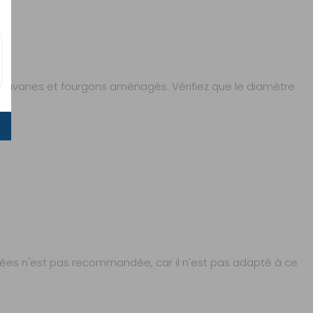
ravanes et fourgons aménagés. Vérifiez que le diamètre
usées n'est pas recommandée, car il n'est pas adapté à ce