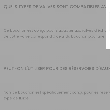
QUELS TYPES DE VALVES SONT COMPATIBLES AV
Ce bouchon est conçu pour s'adapter aux valves d'échap
de votre valve correspond à celui du bouchon pour une ét
PEUT-ON L'UTILISER POUR DES RÉSERVOIRS D'EAUX
Non, ce bouchon est spécifiquement conçu pour les réservo
type de fluide.