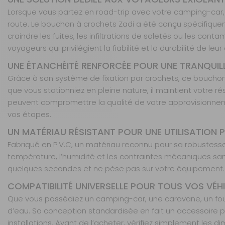
Lorsque vous partez en road-trip avec votre camping-car,
route. Le bouchon à crochets Zadi a été conçu spécifiquem
craindre les fuites, les infiltrations de saletés ou les c
voyageurs qui privilégient la fiabilité et la durabilité de le
UNE ÉTANCHÉITÉ RENFORCÉE POUR UNE TRANQUILLI
Grâce à son système de fixation par crochets, ce bouchon
que vous stationniez en pleine nature, il maintient votre r
peuvent compromettre la qualité de votre approvisionnemen
vos étapes.
UN MATÉRIAU RÉSISTANT POUR UNE UTILISATION
Fabriqué en P.V.C, un matériau reconnu pour sa robustesse
température, l’humidité et les contraintes mécaniques sans 
quelques secondes et ne pèse pas sur votre équipement. So
COMPATIBILITÉ UNIVERSELLE POUR TOUS VOS VÉH
Que vous possédiez un camping-car, une caravane, un fo
d’eau. Sa conception standardisée en fait un accessoire p
installations. Avant de l’acheter, vérifiez simplement les di