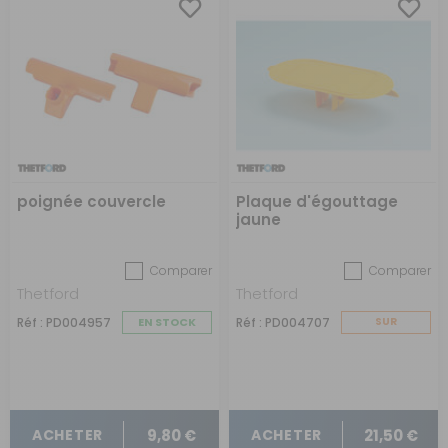
poignée couvercle
Plaque d'égouttage
jaune
Comparer
Comparer
Thetford
Thetford
Réf : PD004957
EN STOCK
Réf : PD004707
SUR
COMMANDE
9,80 €
21,50 €
ACHETER
ACHETER