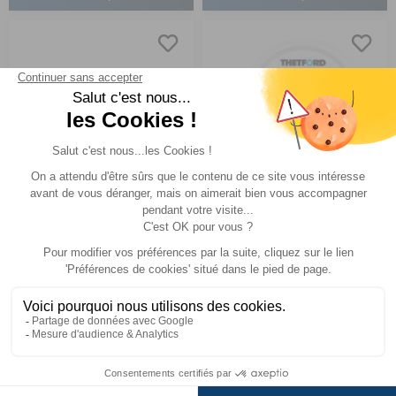
Faisceau de câbles
Bouton rotatif pour X
pour version X
version couleur gris
Comparer
Comparer
Thetford
Thetford
Réf : PD005328
SUR
Réf : PD005333
SUR
COMMANDE
COMMANDE