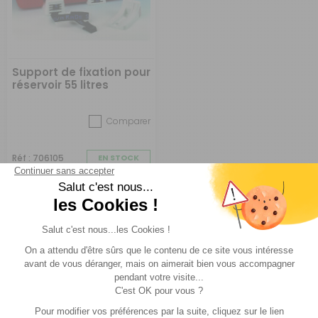
Support de fixation pour
réservoir 55 litres
Comparer
Réf : 706105
EN STOCK
62 €
ACHETER