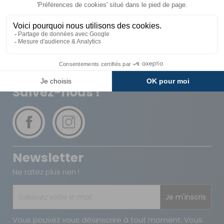
Livraison
Paiements
Expédié sous 72h
Sécurisés
Avantages
Paiement
Carte de fidélité
Plusieurs fois
Suivez-nous !
Newsletter
Ne ratez plus rien !
Je m'inscris
Vous pouvez vous désinscrire à tout moment. Vous