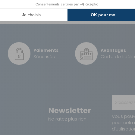
GRATUIT
0,05 kg
GRATUIT
8710315024814
Paiements
Avantages
3 €
Sécurisés
Carte de fidélit
5,90 €
8 €
Newsletter
Vous pouv
Ne ratez plus rien !
pour cela 
d'utilisatio