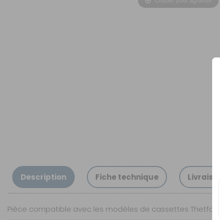
OUVERTURE - RIDEAUX -
MOUSTIQUAIRES
ISOLATION - PROTECTION
SÉCURITÉ
CONFORT CABINE
RANGEMENT
MARCHEPIEDS - QUINCAILLERIE
GUIDES - SPORT - JEUX - ANIMAUX
Description
Fiche technique
Livraiso
Pièce compatible avec les modèles de cassettes Thetford