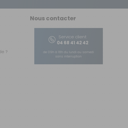
Nous contacter
Service client
04 68 41 42 42
e ?
de 09h à 18h du lundi au samedi
sans interruption