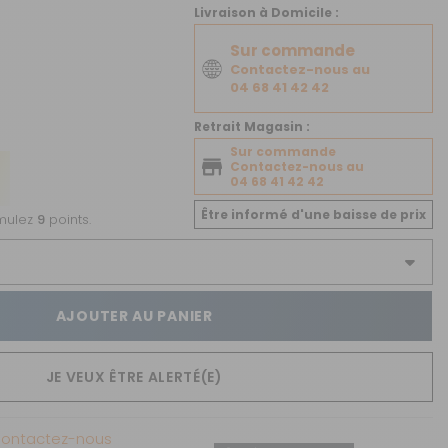
CRÉER UN COMPTE
Livraison à Domicile :
Sur commande
ou
Contactez-nous au
04 68 41 42 42
SUIVI DE COMMANDE INVITÉ
Retrait Magasin :
Sur commande
Contactez-nous au
04 68 41 42 42
Être informé d'une baisse de prix
umulez
9
points.
AJOUTER AU PANIER
JE VEUX ÊTRE ALERTÉ(E)
Contactez-nous