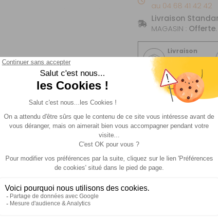
au 04 68 41 42 42
Livraison Standa
MAGASIN :
Offerte
.
Livraison
Expédié
sous 72h
Description
Avis des client(e)s
n et retour
 : Cassette C 402 C/X - C403L