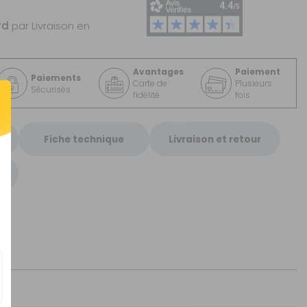
rd
par Livraison en
Avantages
Paiement
Paiements
Carte de
Plusieurs
Sécurisés
fidélité
fois
Fiche technique
Livraison et retour