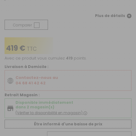
Plus de détails
Comparer
419 €
TTC
Avec ce produit vous cumulez
419
points.
Livraison à Domicile :
Contactez-nous au
04 68 41 42 42
Retrait Magasin :
Disponible immédiatement
dans 2 magasin(s)
(Vérifier la disponibilité en magasin)
Être informé d'une baisse de prix