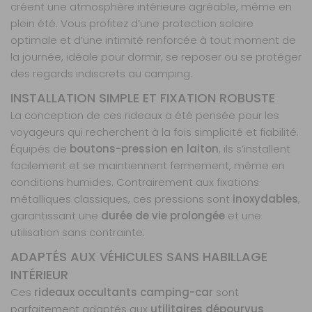
créent une atmosphère intérieure agréable, même en
court -
plein été. Vous profitez d’une protection solaire
Double-
optimale et d’une intimité renforcée à tout moment de
porte
latérale
la journée, idéale pour dormir, se reposer ou se protéger
coulissante -
des regards indiscrets au camping.
Double-
INSTALLATION SIMPLE ET FIXATION ROBUSTE
porte arrière
Référence :
La conception de ces rideaux a été pensée pour les
091878
voyageurs qui recherchent à la fois simplicité et fiabilité.
Véhicule :
Équipés de
boutons-pression en laiton
, ils s’installent
Custom Van
facilement et se maintiennent fermement, même en
Année :
2024
conditions humides. Contrairement aux fixations
Porte Arrière :
métalliques classiques, ces pressions sont
inoxydables
,
Double-porte
garantissant une
durée de vie prolongée
et une
latérale
utilisation sans contrainte.
coulissante -
Court
ADAPTÉS AUX VÉHICULES SANS HABILLAGE
Prix :
419 €
TTC
INTÉRIEUR
Disponibilité :
Livraison à Domicile
Ces
rideaux occultants camping-car
sont
DISPONIBLE EN LIVRAISON : EN STOCK
parfaitement adaptés aux
utilitaires dépourvus