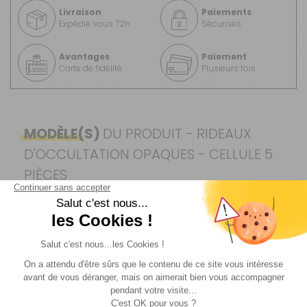
Livraison
Paiements
Expédié sous 72h
Sécurisés
Avantages
Paiement
Carte de fidélité
Plusieurs fois
MODÈLE(S)
DU PRODUIT - RIDEAUX
D'OCCULTATION OPAQUES - CELLULE 5
PIÈCES
Custom van
2024 -
Châssis
court -
Double-
porte arrière
Référence :