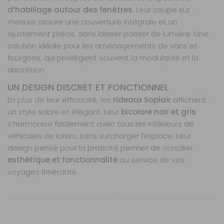
Retrait Magasin
d’habillage autour des fenêtres
. Leur coupe sur
Sur commande
Contactez-nous au
mesure assure une couverture intégrale et un
04 68 41 42 42
ajustement précis, sans laisser passer de lumière. Une
solution idéale pour les aménagements de vans et
AJOUTER AU PANIER
fourgons, qui privilégient souvent la modularité et la
discrétion.
Custom van
UN DESIGN DISCRET ET FONCTIONNEL
2024 -
En plus de leur efficacité, les
Châssis
rideaux Soplair
affichent
court -
un style sobre et élégant. Leur
bicolore noir et gris
Double-
s’harmonise facilement avec tous les intérieurs de
porte
véhicules de loisirs, sans surcharger l’espace. Leur
latérale
design pensé pour la praticité permet de concilier
coulissante -
esthétique et fonctionnalité
au service de vos
Hayon
voyages itinérants.
Référence :
091877
Véhicule :
Custom Van
Caractéristiques
Nos modes de livraison
Type de produit : Rideaux d'occultation intérieurs
Année :
2024
Nombre de pièces : 5