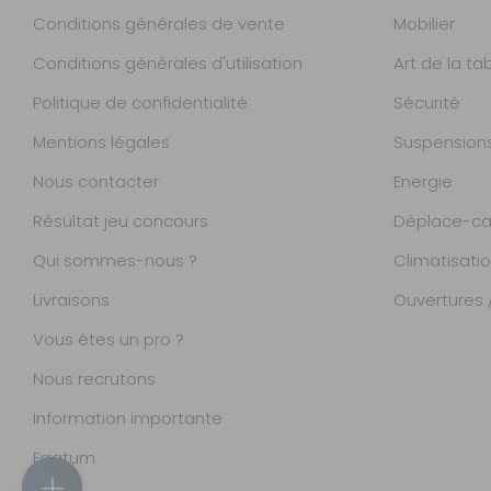
Long. :
1320 mm
Conditions générales de vente
Mobilier
Haut. :
800 mm
Conditions générales d'utilisation
Art de la ta
Coloris :
Crème
Politique de confidentialité
Sécurité
Crème 1420 x 700
Mentions légales
Suspension
Référence : 108259
Nous contacter
Energie
Long. :
1420 mm
Haut. :
700 mm
Résultat jeu concours
Déplace-ca
Coloris :
Crème
Qui sommes-nous ?
Climatisati
Livraisons
Ouvertures /
Crème 1420 x 800
Référence : 108260
Vous êtes un pro ?
Long. :
1420 mm
Nous recrutons
Haut. :
800 mm
Information importante
Coloris :
Crème
Magasins
Erratum
Crème 1520 x 800
Accueil