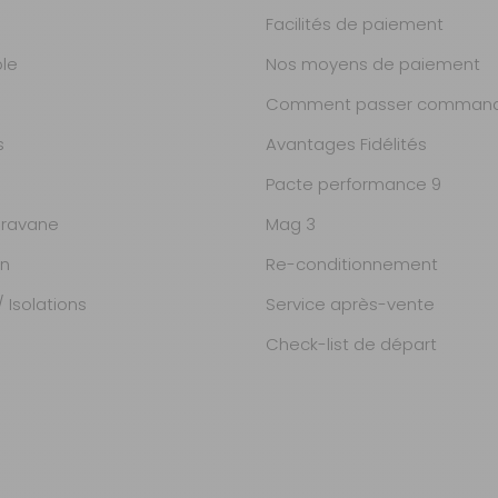
Retrait Magasin
Facilités de paiement
DISPONIBLE
IMMÉDIATEMENT
ble
Nos moyens de paiement
DANS 4 MAGASIN(S)
Comment passer command
54,90 €
TTC
Livraison à Domicile
s
Avantages Fidélités
DISPONIBLE EN LIVRAISON :
EN STOCK
Pacte performance 9
Retrait Magasin
DISPONIBLE
ravane
Mag 3
IMMÉDIATEMENT
DANS 1 MAGASIN(S)
on
Re-conditionnement
 Isolations
Service après-vente
58,90 €
TTC
Livraison à Domicile
DISPONIBLE EN LIVRAISON :
Check-list de départ
EN STOCK
Retrait Magasin
Sur commande
Contactez-nous au
04 68 41 42 42
60,90 €
TTC
Livraison à Domicile