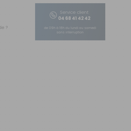
Service client
04 68 41 42 42
e ?
de 09h à 18h du lundi au samedi
sans interruption
AJOUTER AU PANIER
AJOUTER AU PANIER