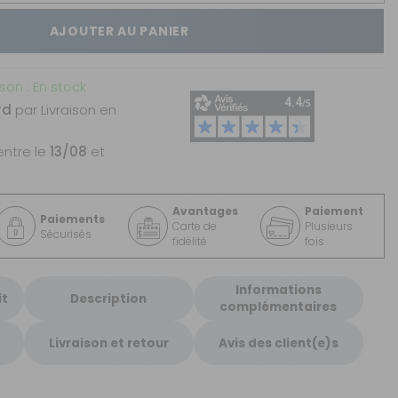
AJOUTER AU PANIER
ison : En stock
rd
par Livraison en
entre le
13/08
et
Avantages
Paiement
Paiements
Carte de
Plusieurs
Sécurisés
fidélité
fois
Informations
it
Description
complémentaires
Livraison et retour
Avis des client(e)s