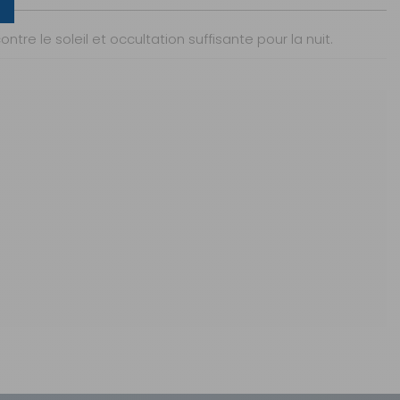
e le soleil et occultation suffisante pour la nuit.
AJOUTER AU PANIER
Sous 3 heures pour un produit disponible
2 à 3 jours ouvrés
AJOUTER AU PANIER
1 à 2 jours ouvrés
AJOUTER AU PANIER