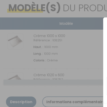
MODÈLE(S)
DU PRODU
Modèle
Crème 1000 x 1000
Référence : 108251
Haut. :
1000 mm
Long. :
1000 mm
Coloris :
Crème
Crème 1020 x 600
Référence : 108252
Long. :
1020 mm
Haut. :
600 mm
Coloris :
Crème
Description
Informations complémentaire