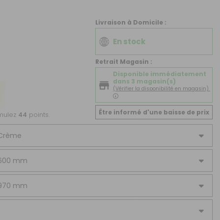
CRÉER UN COMPTE
Livraison à Domicile :
ou
En stock
SUIVI DE COMMANDE INVITÉ
Retrait Magasin :
Disponible immédiatement
dans 3 magasin(s)
(Vérifier la disponibilité en magasin)
Être informé d'une baisse de prix
umulez
44
points.