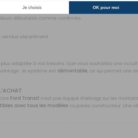
ent à l’architecture intérieure du
Ford Transit
. Il s’intègr
t fonctionnelle. Vous n’avez pas besoin de compétences tech
icoleurs débutants comme confirmés.
s vendus séparément :
489,90 €
TTC
Livraison à Domicile
Sur commande : Contactez-
nous au 04 68 41 42 42
n la plus adaptée à vos besoins. Que vous souhaitiez une occu
Retrait Magasin
 avantage : le système est
démontable
, ce qui permet une ré
Sur commande
Contactez-nous au
04 68 41 42 42
 L’ACHAT
votre
Ford Transit
n’est pas équipé d’airbags sur les montant
ibles avec tous les modèles
ou packs constructeur. Une vér
bags sur montants A ou packs spéciaux)
399,90 €
TTC
Livraison à Domicile
Sur commande : Contactez-