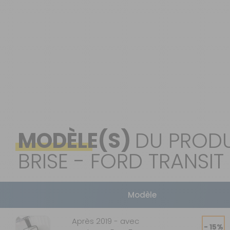
OUVERTURE - RIDEAUX -
MOUSTIQUAIRES
ISOLATION - PROTECTION
SÉCURITÉ
CONFORT CABINE
RANGEMENT
MARCHEPIEDS - QUINCAILLERIE
GUIDES - SPORT - JEUX - ANIMAUX
MODÈLE(S)
DU PRODU
BRISE - FORD TRANSIT
Modèle
Après 2019 - avec
- 15%