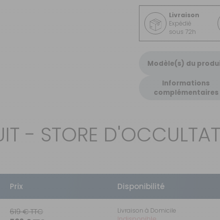
Livraison
Expédié
sous 72h
Modèle(s) du produ
Informations
complémentaires
IT - STORE D'OCCULTAT
Prix
Disponibilité
619 €
TTC
Livraison à Domicile
Indisponible