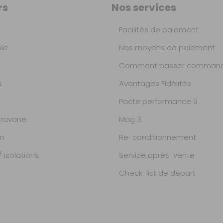
rs
Nos services
Sur commande : Contactez-
nous au 04 68 41 42 42
Retrait Magasin
Facilités de paiement
Sur commande
Contactez-nous au
ble
Nos moyens de paiement
04 68 41 42 42
Comment passer command
s
Avantages Fidélités
499 €
TTC
Livraison à Domicile
Pacte performance 9
DISPONIBLE EN LIVRAISON :
424 €
TTC
EN STOCK
ravane
Mag 3
Retrait Magasin
Sur commande
on
Re-conditionnement
Contactez-nous au
04 68 41 42 42
 Isolations
Service après-vente
Check-list de départ
490,90 €
TTC
Livraison à Domicile
Indisponible