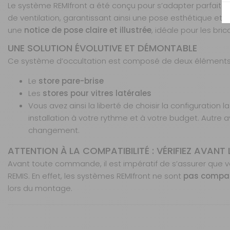
Le système REMIfront a été conçu pour s’adapter parfaitem
Pare-brise avec ou
sans capteur - Avec
de ventilation, garantissant ainsi une pose esthétique e
rangement
une
notice de pose claire et illustrée
, idéale pour les br
Année :
A partir de
UNE SOLUTION ÉVOLUTIVE ET DÉMONTABLE
2019
Ce système d’occultation est composé de deux élément
Après 2019 -
Le
store pare-brise
Véhicule sans
Les
stores pour vitres latérales
rangement - Avec
Vous avez ainsi la liberté de choisir la configuratio
capteur
installation à votre rythme et à votre budget. Autre
Référence : 091517
changement.
Véhicule :
Transit -
Pare-brise avec
ATTENTION À LA COMPATIBILITÉ : VÉRIFIEZ AVANT
capteur - Sans
Avant toute commande, il est impératif de s’assurer que 
rangement
REMIS. En effet, les systèmes REMIfront ne sont
pas compat
Année :
A partir de
lors du montage.
2019
Nos modes de livraison
Compatibilité : Ford Transit (hors modèles avec air
Intimité renforcée à l’étape
Après 2019 -
Fonction : occultation + isolation thermique
Meilleure isolation contre chaleur et froid
Véhicule sans