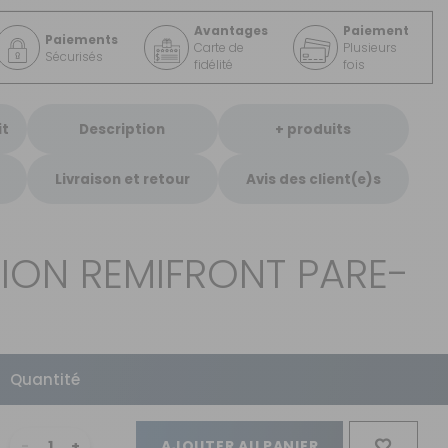
Avantages
Paiement
Paiements
Carte de
Plusieurs
Sécurisés
fidélité
fois
it
Description
+ produits
Livraison et retour
Avis des client(e)s
ION REMIFRONT PARE-
Quantité
AJOUTER AU PANIER