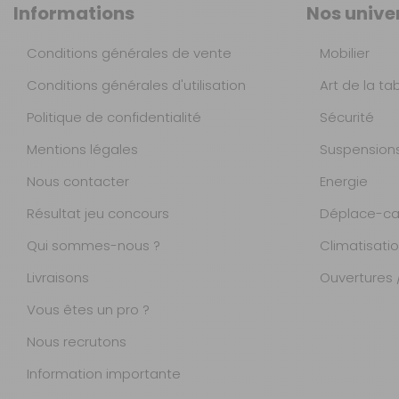
Informations
Nos unive
Avec pack de
visibilité - Euro 6
Conditions générales de vente
Mobilier
Référence : 091522
Véhicule :
FORD
Conditions générales d'utilisation
Art de la ta
TRANSIT - Euro 6
Politique de confidentialité
Sécurité
Année :
De 2014 à 2019
Mentions légales
Suspension
De 2014 à 2019 -
Nous contacter
Energie
- 15%
Sans pack de
visibilité / Volant à
Résultat jeu concours
Déplace-ca
droite
Qui sommes-nous ?
Climatisati
Référence : 091497
Véhicule :
Sans pack
Livraisons
Ouvertures /
de visibilité / Volant à
droite
Vous êtes un pro ?
Année :
De 2014 à 2019
Nous recrutons
Information importante
De 2014 à 2019 -
Magasins