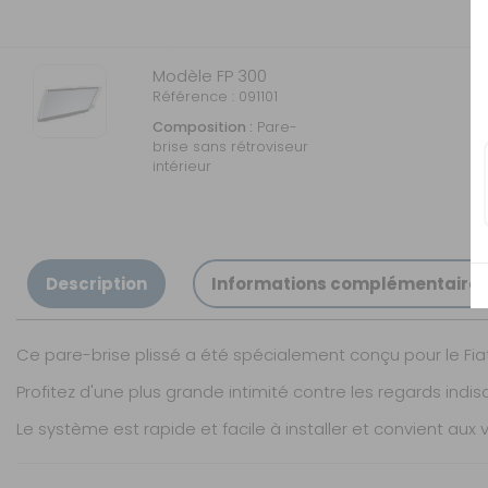
Modèle FP 300
Référence : 091101
Composition :
Pare-
brise sans rétroviseur
intérieur
Description
Informations complémentaire
Ce pare-brise plissé a été spécialement conçu pour le Fiat
Profitez d'une plus grande intimité contre les regards ind
Le système est rapide et facile à installer et convient aux
Convient aux pare-brises :
Nos modes de livraison