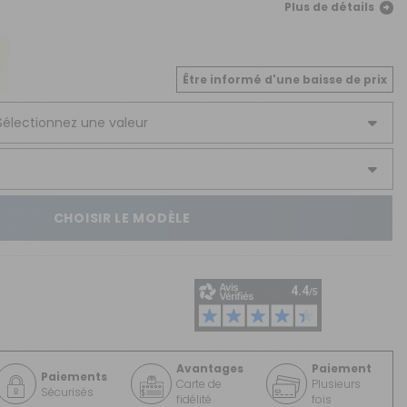
CRÉER UN COMPTE
Plus de détails
ou
Être informé d'une baisse de prix
SUIVI DE COMMANDE INVITÉ
CHOISIR LE MODÈLE
Avantages
Paiement
Paiements
Carte de
Plusieurs
Sécurisés
fidélité
fois