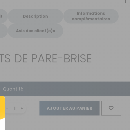
Informations
it
Description
complémentaires
Avis des client(e)s
S DE PARE-BRISE
Quantité
AJOUTER AU PANIER