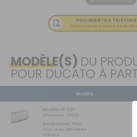
OUVERTURE - RIDEAUX -
MOUSTIQUAIRES
ISOLATION - PROTECTION
DOCUMENTS À TÉLÉCHAR
(Fiche technique, Notice, Pièces déta
SÉCURITÉ
CONFORT CABINE
RANGEMENT
MODÈLE(S)
DU PRODU
MARCHEPIEDS - QUINCAILLERIE
POUR DUCATO À PART
GUIDES - SPORT - JEUX - ANIMAUX
Modèle
Modèle FP 220
Référence : 091125
Composition :
Pare-
brise avec rétroviseur
intérieur