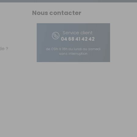
Nous contacter
Service client
04 68 41 42 42
e ?
de 09h à 18h du lundi au samedi
sans interruption