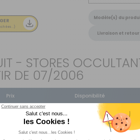
Modèle(s) du produ
GER
chées...)
Livraison et retour
IT - STORES OCCULTANT
IR DE 07/2006
Prix
Disponibilité
439 €
TTC
Livraison à Domicile
DISPONIBLE EN LIVRAISON :
EN STOCK
Retrait Magasin
Sur commande