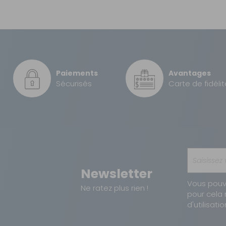
GRATUIT
ue (sans compartiment de rangement dans le toit, lit escamo
3,99 €
Paiements
Avantages
7,90 €
Sécurisés
Carte de fidélit
12 €
Newsletter
Vous pouv
Ne ratez plus rien !
pour cela 
d'utilisatio