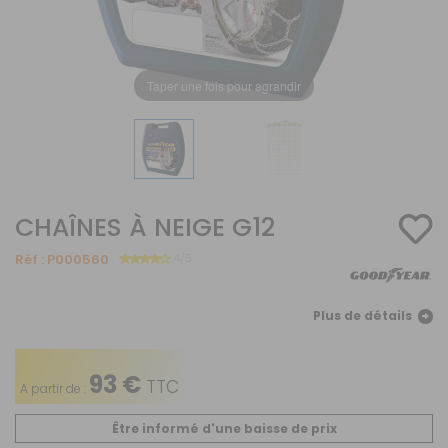
Taper une fois pour agrandir
CHAÎNES À NEIGE G12
Réf :
P000560
4/5
Plus de détails
93 €
TTC
A partir de :
Être informé d'une baisse de prix