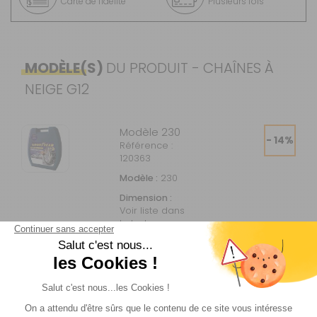
Carte de fidélité
Plusieurs fois
MODÈLE(S)
DU PRODUIT - CHAÎNES À
NEIGE G12
Modèle 230
- 14%
Référence :
120363
Modèle :
230
Dimension :
Voir liste dans
le texte
Prix :
109 €
TTC
93 €
TTC
Disponibilité :
Livraison à Domicile
DISPONIBLE EN LIVRAISON : EN STOCK
Retrait Magasin