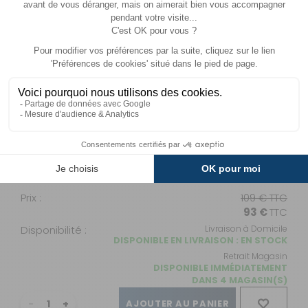
DISPONIBLE IMMÉDIATEMENT
DANS 2 MAGASIN(S)
AJOUTER AU PANIER
Modèle 235
- 14%
Référence :
120364
Modèle :
235
Dimension :
Voir liste dans
le texte
Prix :
109 €
TTC
93 €
TTC
Disponibilité :
Livraison à Domicile
DISPONIBLE EN LIVRAISON : EN STOCK
Retrait Magasin
DISPONIBLE IMMÉDIATEMENT
DANS 4 MAGASIN(S)
AJOUTER AU PANIER