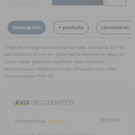
Description
+ produits
Livraison et r
Chaînes à neige pour camping-cars, fourgons, SUV et
4x4. Maillons 12 mm en acier haute résistance. Mise en
place facile grâce au système auto-tenseur
automatique. Idéales pour les véhicules avec ABS.
Holomoguées TUV-GS.
Nos modes de livraison
Tension et centrage automatiques
En acier cémenté et galvanisé hautement
AVIS
DES CLIENT(E)S
résistant
Livraison en MAGASIN
GRATUIT
Particulièrement adaptée aux véhicules lourds: 4x4,
Sous 3 heures pour un produit disponible
SUV, utilitaires, camping-cars
28/12/2016
anonymous
DPD Relais
3,99 €
2 à 3 jours ouvrés