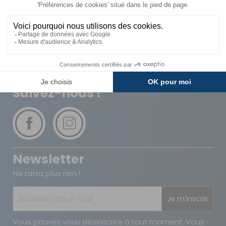
Livraison
Paiements
Expédié sous 72h
Sécurisés
Avantages
Paiement
Carte de fidélité
Plusieurs fois
Suivez-nous !
Newsletter
Ne ratez plus rien !
Je m'inscris
Vous pouvez vous désinscrire à tout moment. Vous