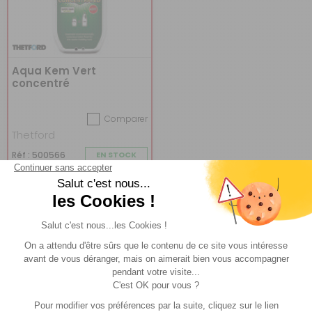
Aqua Kem Vert
concentré
Comparer
Thetford
Réf : 500566
EN STOCK
(5)
16,95 €
ACHETER
13,45 €