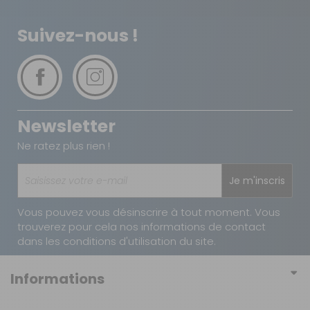
TNT Express
Suivez-nous !
8 €
1 à 2 jours ouvrés
Retour simple sous 14 jours :
Vous avez changé d'avis ?
Newsletter
Retournez nous vos achats en utilisant le bon de retour.
Ne ratez plus rien !
Je m'inscris
Vous pouvez vous désinscrire à tout moment. Vous
trouverez pour cela nos informations de contact
dans les conditions d'utilisation du site.
Informations
Conditions générales de vente