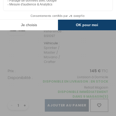
AJOUTER AU PANIER
Pour
Sprinter/Master/Movano/Crafter
Référence :
891097
Véhicule :
Sprinter /
Master /
Movano /
Crafter
Prix :
145 €
TTC
Disponibilité :
Livraison à Domicile
DISPONIBLE EN LIVRAISON : EN STOCK
Retrait Magasin
DISPONIBLE IMMÉDIATEMENT
DANS 9 MAGASIN(S)
AJOUTER AU PANIER