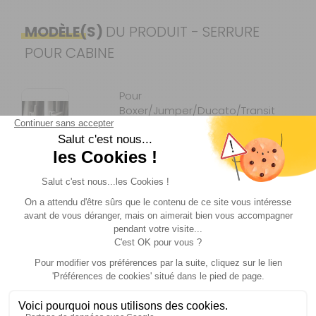
MODÈLE(S)
DU PRODUIT - SERRURE
POUR CABINE
Pour
Boxer/Jumper/Ducato/Transit
Référence :
891093
Véhicule :
Boxer /
Jumper /
Ducato
/Transit
Prix :
126 €
TTC
Disponibilité :
Livraison à Domicile
DISPONIBLE EN LIVRAISON : EN STOCK
Retrait Magasin
DISPONIBLE IMMÉDIATEMENT
DANS 40 MAGASIN(S)