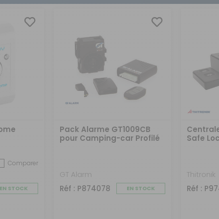
PS
OMBUSTIBLE
RODUITS DE
ANGEMENT
ISSELLE
UYAUX
RAITEMENT DE L'EAU
ÉRATEURS
ÉTECTEURS DE GAZ
ONVERTISSEURS
ÉFRIGÉRATEURS
HAUFFE EAU
AMÉRAS EMBARQUÉES
ANNEAUX SOLAIRES
LACIÈRES
HAINES NEIGE
CCESSOIRES CIRCUIT
TITS
LECTRIQUE
LECTROMÉNAGERS
ACCORDEMENT
LECTRIQUE
ROUPES
LECTROGÈNES
CLAIRAGES
Home
Pack Alarme GT1009CB
Centrale
pour Camping-car Profilé
Safe Lo
et Intégral
Comparer
GT Alarm
Thitronik
Réf : P874078
Réf : P9
EN STOCK
EN STOCK