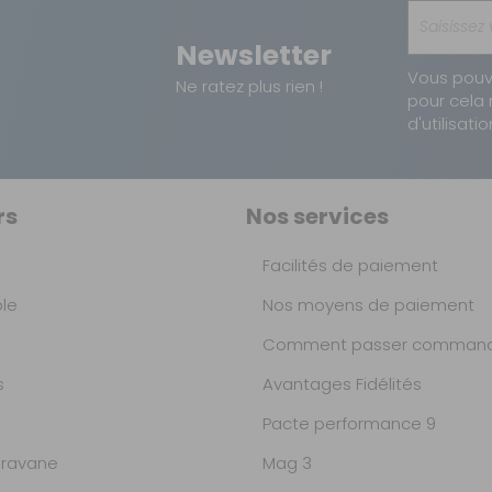
Newsletter
Vous pouv
Ne ratez plus rien !
pour cela 
d'utilisatio
rs
Nos services
Facilités de paiement
ble
Nos moyens de paiement
Comment passer command
s
Avantages Fidélités
Pacte performance 9
ravane
Mag 3