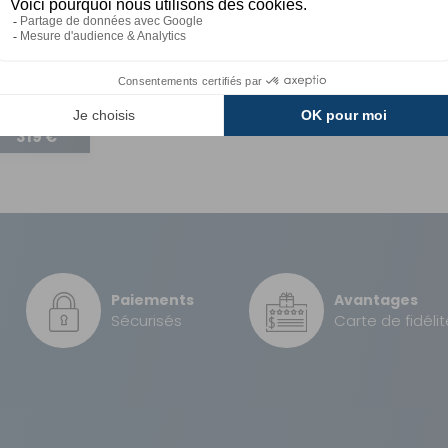
ESTOCKAGE
A partir de :
319 €
Paiements
Avantages
Sécurisés
Carte de fidélit