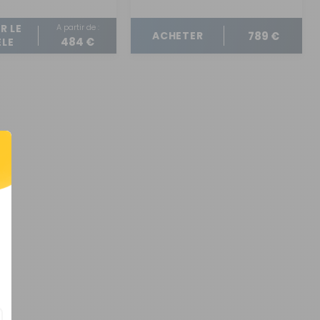
A partir de :
R LE
789 €
ACHETER
484 €
LE