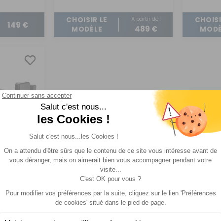
A partir de :
CHOISIR LE
CHOISI
149 €
489 €
MODÈLE
MODÈ
mes WiPro