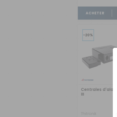
OUVERTURE - RIDEAUX -
MOUSTIQUAIRES
ACHETER
ISOLATION - PROTECTION
SÉCURITÉ
CONFORT CABINE
-20%
RANGEMENT
MARCHEPIEDS - QUINCAILLERIE
GUIDES - SPORT - JEUX - ANIMAUX
Centrales d'alar
III
Thitronik