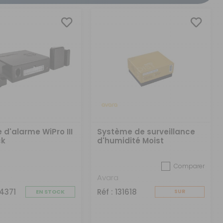
CRÉER UN COMPTE
ou
SUIVI DE COMMANDE INVITÉ
 d'alarme WiPro III
Système de surveillance
ck
d'humidité Moist
Comparer
Avara
74371
Réf : 131618
EN STOCK
SUR
COMMANDE