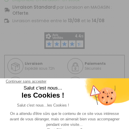
Livraison Standard
par Livraison en MAGASIN :
Offerte
.
Livraison estimée entre le
13/08
et le
14/08
Livraison
Paiements
Expédié sous 72h
Sécurisés
Avantages
Paiement
Carte de fidélité
Plusieurs fois
Description
Informations complémentaire