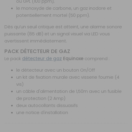
ou GPL (100 ppm),
le monoxyde de carbone, un gaz inodore et
potentiellement mortel (50 ppm).
Dès qu’un seuil critique est atteint, une alarme sonore
puissante (85 dB) et un signal visuel via LED vous
avertissent immédiatement.
PACK DÉTECTEUR DE GAZ
Le pack
détecteur de gaz
Equinoxe
comprend :
le détecteur avec un bouton On/Off
un kit de fixation murale avec visserie fournie (4
vis)
un câble d'alimentation de 1,50m avec un fusible
de protection (2 Amp)
deux autocollants dissuasifs
une notice d'installation
Caractéristiques
Nos modes de livraison