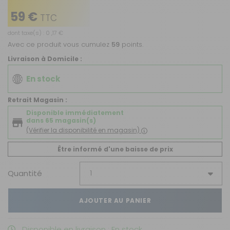
59 €
TTC
dont taxe(s) : 0 ,17 €
Avec ce produit vous cumulez
59
points.
Livraison à Domicile :
En stock
Retrait Magasin :
Disponible immédiatement
dans 65 magasin(s)
(Vérifier la disponibilité en magasin)
Être informé d'une baisse de prix
Quantité
AJOUTER AU PANIER
Disponible en livraison : En stock