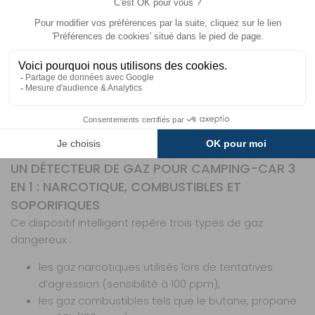
COMMENT FONCTIONNE LE DÉTECTEUR DE
GAZ 3 EN 1 ?
Conçu pour les camping-cars, fourgons aménagés et
caravanes, le détecteur de gaz 3 en 1
Gaz Protect de la
marque Equinoxe
vous alerte efficacement en cas de
fuite ou d’agression gazeuse. Fonctionnant en 12 ou 24
Volts, il contrôle en continu la qualité de l’air à bord de
votre véhicule, garantissant un environnement sûr.
UN DÉTECTEUR DE GAZ POUR CAMPING-CAR 3
EN 1 : NARCOTIQUE, COMBUSTIBLES ET
SOPORIFIQUES
Ce dispositif intelligent repère trois types de gaz
dangereux :
les gaz narcotiques utilisés lors de tentatives
d’agression (sensibilité à 100 ppm),
les gaz combustibles tels que le butane, propane